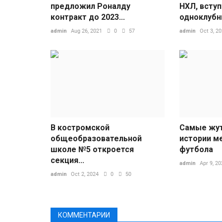
предложил Роналду
НХЛ, всту
контракт до 2023...
одноклубн
admin
Aug 26, 2021
0
57
admin
Oct 3, 2
В костромской
Самые жут
общеобразовательной
истории м
школе №5 откроется
футбола
секция...
admin
Apr 9, 20
admin
Oct 2, 2024
0
50
КОММЕНТАРИИ