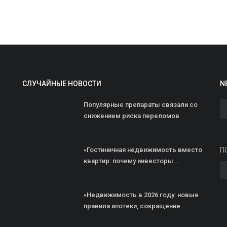
СЛУЧАЙНЫЕ НОВОСТИ
N
Ц
Популярные препараты связали со
в
снижением риска переломов
п
ad
«Гостиничная недвижимость вместо
П
квартир: почему инвесторы...
Ц
Р
д
«Недвижимость в 2026 году: новые
правила ипотеки, сокращение...