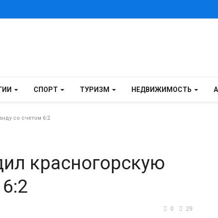
ГИИ
СПОРТ
ТУРИЗМ
НЕДВИЖИМОСТЬ
нду со счетом 6:2
дил красногорскую
6:2
0
29