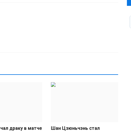
чал драку в матче
Шан Цзюньчэнь стал