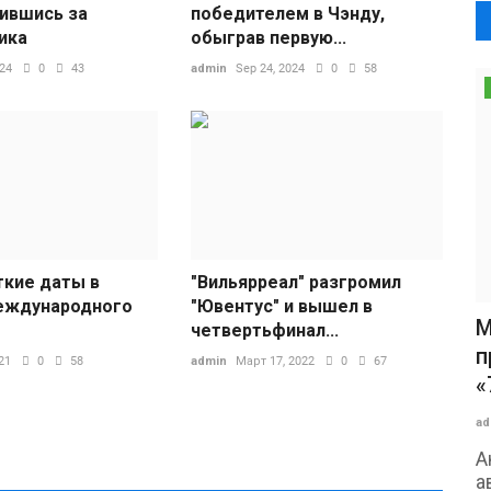
пившись за
победителем в Чэнду,
ика
обыграв первую...
024
0
43
admin
Sep 24, 2024
0
58
кие даты в
"Вильярреал" разгромил
еждународного
"Ювентус" и вышел в
М
четвертьфинал...
п
21
0
58
admin
Март 17, 2022
0
67
«
ad
А
а