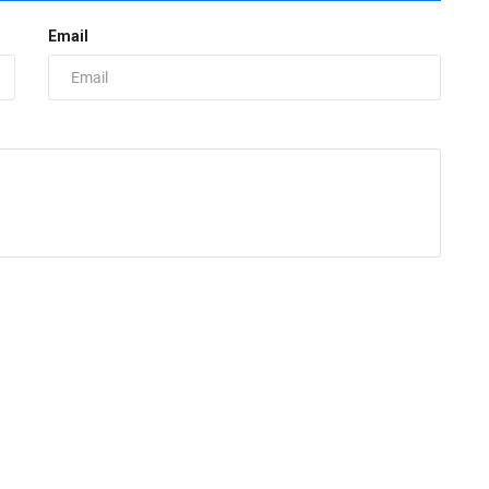
Email
S
Д
ad
П
з