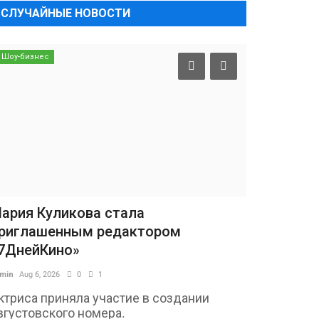
СЛУЧАЙНЫЕ НОВОСТИ
Шоу-бизнес
ария Куликова стала
риглашенным редактором
7ДнейКино»
min
Aug 6, 2026
0
1
ктриса приняла участие в создании
вгустовского номера.