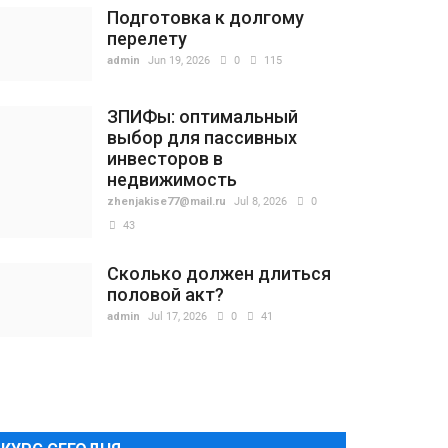
Подготовка к долгому
перелету
admin
Jun 19, 2026
0
115
ЗПИФы: оптимальный
выбор для пассивных
инвесторов в
недвижимость
zhenjakise77@mail.ru
Jul 8, 2026
0
43
Сколько должен длиться
половой акт?
admin
Jul 17, 2026
0
41