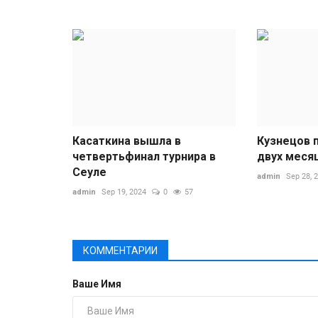
Касаткина вышла в
Кузнецов 
четвертьфинал турнира в
двух меся
Сеуле
admin
Sep 28, 
admin
Sep 19, 2024
0
57
КОММЕНТАРИИ
Ваше Имя