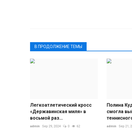
В ПРОДОЛЖЕНИЕ ТЕМЫ
Легкоатлетический кросс
Полина Ку
«Державинская миля» в
смогла вы
восьмой раз...
теннисного
admin
Sep 29, 2024
0
62
admin
Sep 21, 