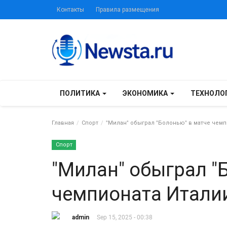
Контакты
Правила размещения
ПОЛИТИКА
ЭКОНОМИКА
ТЕХНОЛО
Главная
Спорт
"Милан" обыграл "Болонью" в матче чемп
Спорт
"Милан" обыграл "
чемпионата Италии
admin
Sep 15, 2025 - 00:38