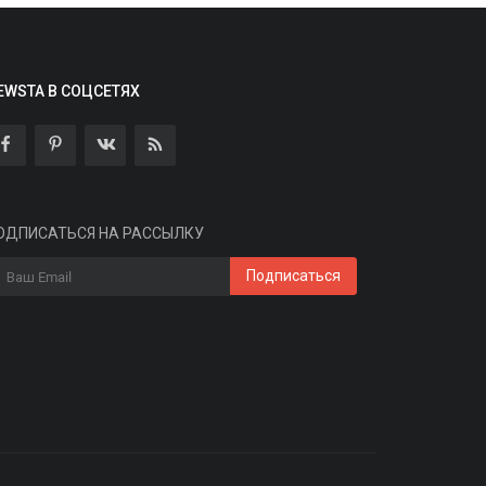
EWSTA В СОЦСЕТЯХ
ТП Банк включён в «белый список»
инцифры — это шестой...
ОДПИСАТЬСЯ НА РАССЫЛКУ
min
Aug 6, 2026
0
2
Подписаться
инцифры России включило цифровые
ервисы ОТП Банка в «белый список»,
ообщили в...
В мире