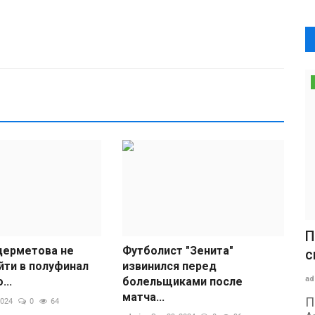
П
дерметова не
Футболист "Зенита"
с
йти в полуфинал
извинился перед
ad
...
болельщиками после
матча...
П
2024
0
64