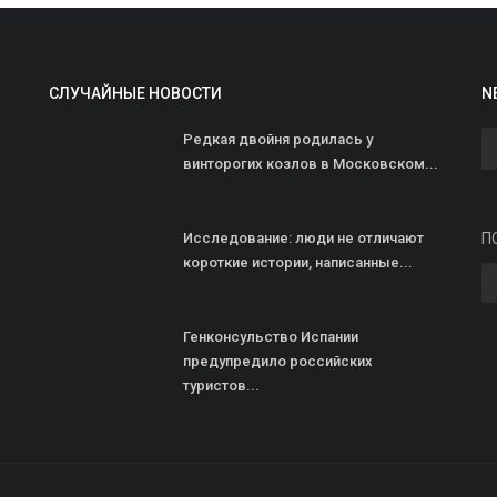
СЛУЧАЙНЫЕ НОВОСТИ
N
Редкая двойня родилась у
винторогих козлов в Московском...
О
М
Исследование: люди не отличают
П
ad
короткие истории, написанные...
М
с
Генконсульство Испании
с
предупредило российских
туристов...