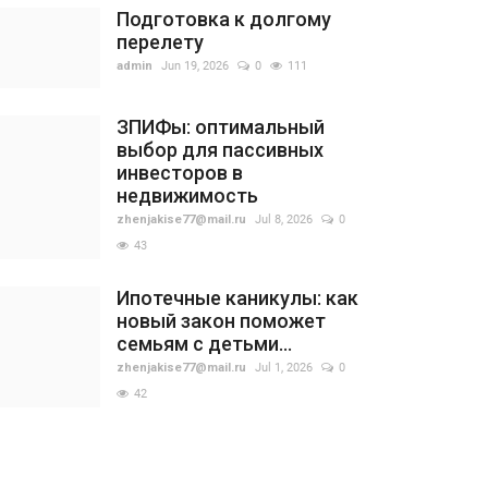
Подготовка к долгому
перелету
admin
Jun 19, 2026
0
111
ЗПИФы: оптимальный
выбор для пассивных
инвесторов в
недвижимость
zhenjakise77@mail.ru
Jul 8, 2026
0
43
Ипотечные каникулы: как
новый закон поможет
семьям с детьми...
zhenjakise77@mail.ru
Jul 1, 2026
0
42