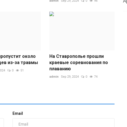
А
admin
Sep 29, 2024
0
96
пропустит около
На Ставрополье прошли
цев из-за травмы
краевые соревнования по
плаванию
2024
0
51
С
admin
Sep 29, 2024
0
74
м
ad
Н
ц
Email
с