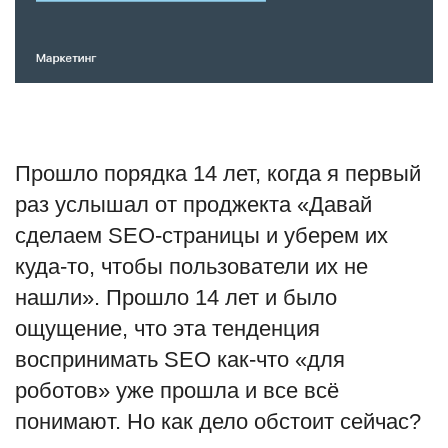
Туризм
Недвижимость
Авто
Прошло порядка 14 лет, когда я первый
Здоровье
раз услышал от проджекта «Давай
сделаем SEO-страницы и уберем их
Образование
куда-то, чтобы пользователи их не
Шоу-бизнес
нашли». Прошло 14 лет и было
ощущение, что эта тенденция
В мире
воспринимать SEO как-что «для
роботов» уже прошла и все всё
Россия
понимают. Но как дело обстоит сейчас?
Язык