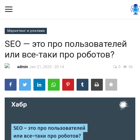
Маркетинг и реклама
Вход
Регистрация
SEO — это про пользователей
или все-таки про роботов?
Контакты
admin
Jan 21, 2025 - 20:14
0
36
Правила размещения
Политика
Экономика
Технологии
Спорт