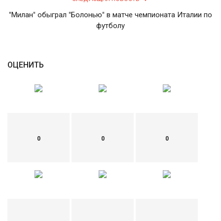
"Милан" обыграл "Болонью" в матче чемпионата Италии по
English
Русский
футболу
ОЦЕНИТЬ
0
0
0