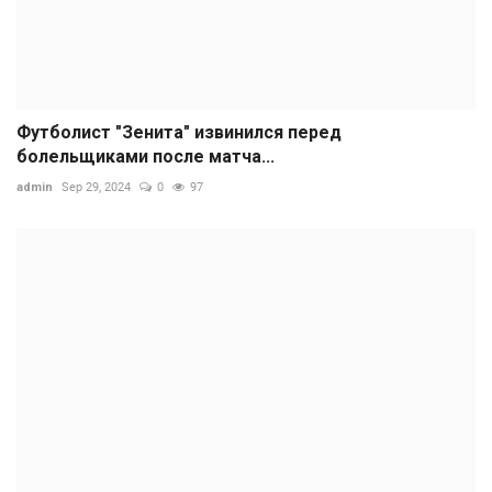
Футболист "Зенита" извинился перед
болельщиками после матча...
admin
Sep 29, 2024
0
97