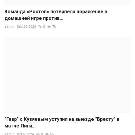
Команда «Ростов» потерпела поражение в
домашней игре против...
admin
Sep 29, 2024
0
76
"Гавр" с Кузяевым уступил на выезде "Бресту" в
матче Лиги...
admin
Oct 6, 2024
0
55