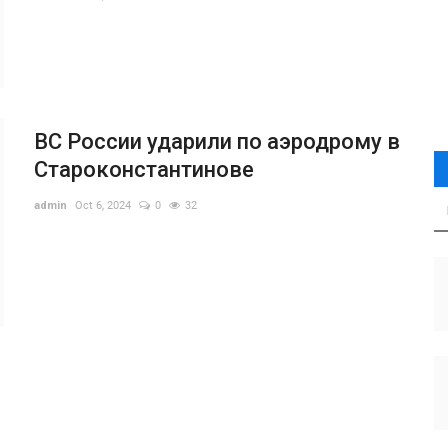
ВС России ударили по аэродрому в
Староконстантинове
admin
Oct 6, 2024
0
32