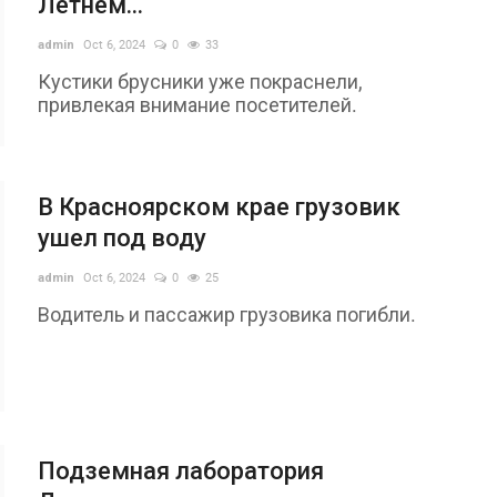
Летнем...
admin
Oct 6, 2024
0
33
Кустики брусники уже покраснели,
привлекая внимание посетителей.
Э
В Красноярском крае грузовик
в
ушел под воду
ad
admin
Oct 6, 2024
0
25
З
Водитель и пассажир грузовика погибли.
в
с
Подземная лаборатория