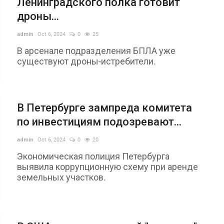
Ленинградского полка готовит
дроны...
admin
Oct 6, 2024
0
25
В арсенале подразделения БПЛА уже
существуют дроны-истребители.
&
В
ad
В Петербурге зампреда комитета
Н
по инвестициям подозревают...
В
о
admin
Oct 6, 2024
0
20
Экономическая полиция Петербурга
выявила коррупционную схему при аренде
земельных участков.