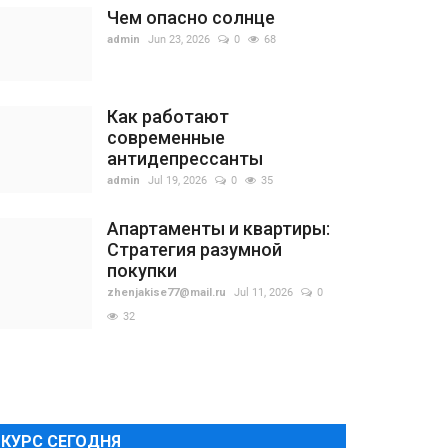
Чем опасно солнце
admin
Jun 23, 2026
0
68
Как работают
современные
антидепрессанты
admin
Jul 19, 2026
0
35
Апартаменты и квартиры:
Стратегия разумной
покупки
zhenjakise77@mail.ru
Jul 11, 2026
0
32
КУРС СЕГОДНЯ