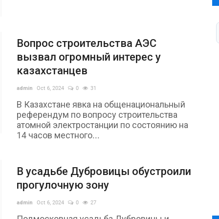
Вопрос строительства АЭС
вызвал огромный интерес у
казахстанцев
admin
Oct 6, 2024
0
31
В Казахстане явка на общенациональный
референдум по вопросу строительства
атомной электростанции по состоянию на
14 часов местного...
В усадьбе Дубровицы обустроили
прогулочную зону
admin
Oct 6, 2024
0
27
Подмосковная усадьба Дубровицы и