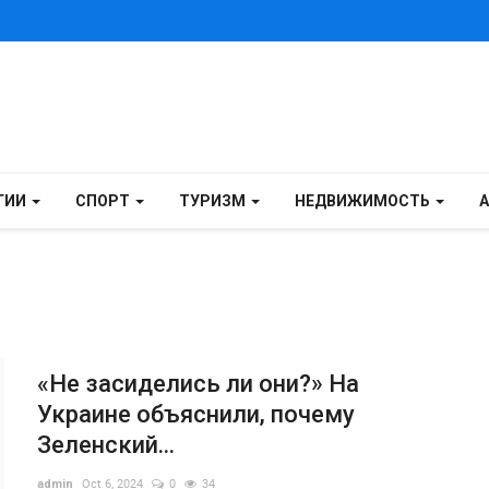
ГИИ
СПОРТ
ТУРИЗМ
НЕДВИЖИМОСТЬ
«Не засиделись ли они?» На
Украине объяснили, почему
Зеленский...
admin
Oct 6, 2024
0
34