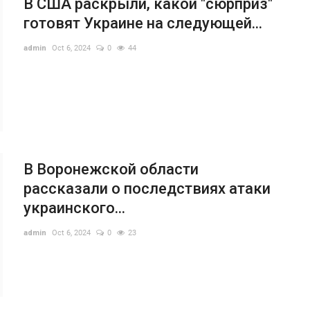
В США раскрыли, какой "сюрприз"
готовят Украине на следующей...
admin
Oct 6, 2024
0
44
В
с
у
ad
В Воронежской области
рассказали о последствиях атаки
украинского...
admin
Oct 6, 2024
0
23