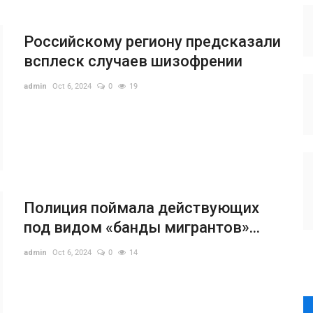
Российскому региону предсказали
всплеск случаев шизофрении
admin
Oct 6, 2024
0
19
Полиция поймала действующих
под видом «банды мигрантов»...
admin
Oct 6, 2024
0
14