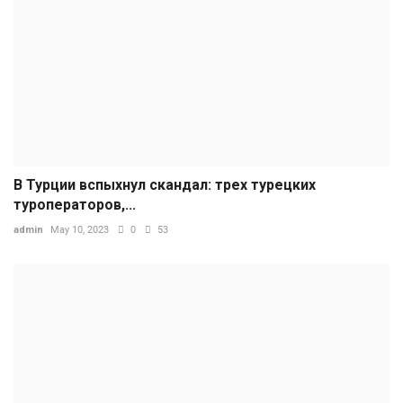
В Турции вспыхнул скандал: трех турецких
туроператоров,...
admin
May 10, 2023
0
53