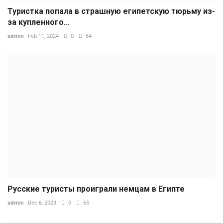
Туристка попала в страшную египетскую тюрьму из-
за купленного...
admin
Feb 11, 2024
0
54
Русские туристы проиграли немцам в Египте
admin
Dec 6, 2023
0
65