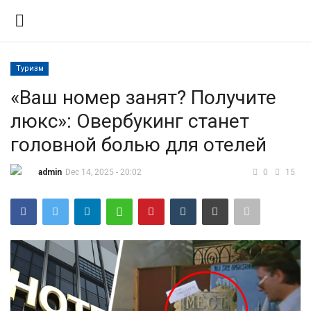
Туризм
Вход
Регистрация
«Ваш номер занят? Получите
люкс»: Овербукинг станет
Контакты
головной болью для отелей
Правила размещения
admin
Dec 14, 2025 - 20:02
0
15
Политика
Экономика
Технологии
Спорт