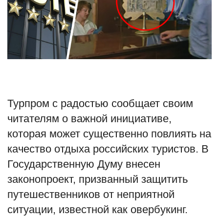
Туризм
Недвижимость
Авто
Здоровье
Турпром с радостью сообщает своим
читателям о важной инициативе,
Образование
которая может существенно повлиять на
Шоу-бизнес
качество отдыха российских туристов. В
Государственную Думу внесен
В мире
законопроект, призванный защитить
Россия
путешественников от неприятной
ситуации, известной как овербукинг.
Язык