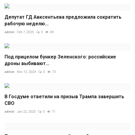
Депутат ГД Авксентьева предложила сократить
рабочую неделю...
admin
Feb 7, 2025
0
69
Под прицелом бункер Зеленского: российские
дроны выбивают...
admin
Nov 12, 2024
0
73
В Госдуме ответили на призыв Трампа завершить
СВО
admin
Jan 22, 2025
0
71