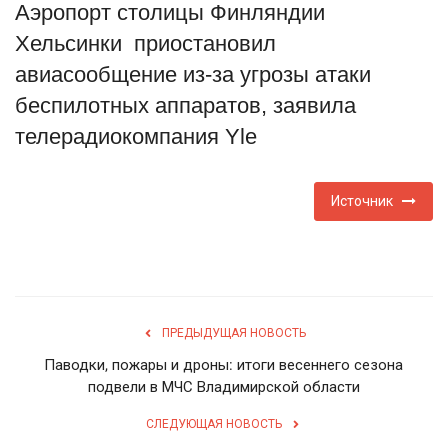
Аэропорт столицы Финляндии
Туризм
Хельсинки приостановил
авиасообщение из-за угрозы атаки
Недвижимость
беспилотных аппаратов, заявила
телерадиокомпания Yle
Авто
Здоровье
Источник
Образование
Шоу-бизнес
ПРЕДЫДУЩАЯ НОВОСТЬ
В мире
Паводки, пожары и дроны: итоги весеннего сезона
подвели в МЧС Владимирской области
Россия
СЛЕДУЮЩАЯ НОВОСТЬ
Язык