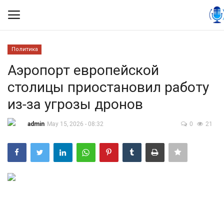
Политика
Вход
Регистрация
Аэропорт европейской
столицы приостановил работу
Контакты
из-за угрозы дронов
Правила размещения
admin
May 15, 2026 - 08:32
0
21
Политика
Экономика
Технологии
Спорт