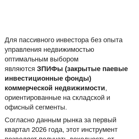
Туризм
Недвижимость
Для пассивного инвестора без опыта
Авто
управления недвижимостью
оптимальным выбором
Здоровье
являются
ЗПИФы (закрытые паевые
Образование
инвестиционные фонды)
коммерческой недвижимости
,
Шоу-бизнес
ориентированные на складской и
В мире
офисный сегменты.
Согласно данным рынка за первый
Россия
квартал 2026 года, этот инструмент
Язык