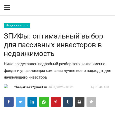
Недвижимость
Вход
Регистрация
ЗПИФы: оптимальный выбор
для пассивных инвесторов в
Контакты
недвижимость
Правила размещения
Ниже представлен подробный разбор того, какие именно
фонды и управляющие компании лучше всего подходят для
Политика
начинающего инвестора
Экономика
zhenjakise77@mail.ru
Jul 8, 2026 - 08:01
0
188
Технологии
Спорт