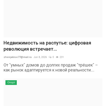
Недвижимость на распутье: цифровая
революция встречает...
zhenjakise77@mail.ru
Jun 8, 2026
0
231
От "умных" домов до долгих продаж "трёшек" –
как рынок адаптируется к новой реальности...
Спорт