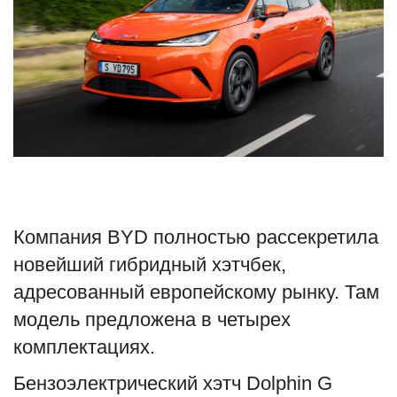
Туризм
Недвижимость
Авто
Здоровье
Образование
Компания BYD полностью рассекретила
Шоу-бизнес
новейший гибридный хэтчбек,
адресованный европейскому рынку. Там
В мире
модель предложена в четырех
комплектациях.
Россия
Бензоэлектрический хэтч Dolphin G
Язык