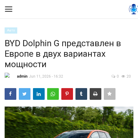
Авто
Вход
Регистрация
BYD Dolphin G представлен в
Европе в двух вариантах
Контакты
мощности
Правила размещения
admin
Jun 11, 2026 - 16:32
0
20
Политика
Экономика
Технологии
Спорт