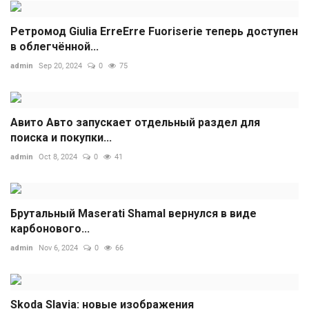
Ретромод Giulia ErreErre Fuoriserie теперь доступен
в облегчённой...
admin
Sep 20, 2024
0
75
Авито Авто запускает отдельный раздел для
поиска и покупки...
admin
Oct 8, 2024
0
41
Брутальный Maserati Shamal вернулся в виде
карбонового...
admin
Nov 6, 2024
0
66
Skoda Slavia: новые изображения