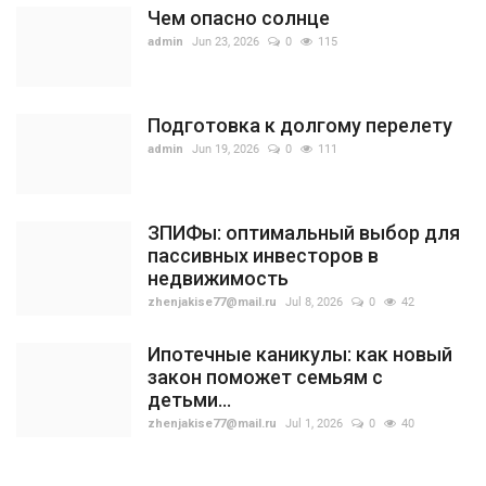
Чем опасно солнце
admin
Jun 23, 2026
0
115
Подготовка к долгому перелету
admin
Jun 19, 2026
0
111
ЗПИФы: оптимальный выбор для
пассивных инвесторов в
недвижимость
zhenjakise77@mail.ru
Jul 8, 2026
0
42
Ипотечные каникулы: как новый
закон поможет семьям с
детьми...
zhenjakise77@mail.ru
Jul 1, 2026
0
40