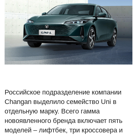
Туризм
Недвижимость
Авто
Здоровье
Образование
Шоу-бизнес
Российское подразделение компании
Changan выделило семейство Uni в
В мире
отдельную марку. Всего гамма
новоявленного бренда включает пять
Россия
моделей – лифтбек, три кроссовера и
Язык