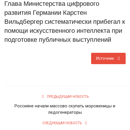
Глава Министерства цифрового
Туризм
развития Германии Карстен
Вильдбергер систематически прибегал к
Недвижимость
помощи искусственного интеллекта при
подготовке публичных выступлений
Авто
Здоровье
Источник
Образование
Шоу-бизнес
ПРЕДЫДУЩАЯ НОВОСТЬ
В мире
Россияне начали массово скупать мороженицы и
ледогенераторы
Россия
СЛЕДУЮЩАЯ НОВОСТЬ
Язык