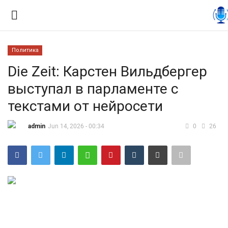
Политика
Вход
Регистрация
Die Zeit: Карстен Вильдбергер
выступал в парламенте с
Контакты
текстами от нейросети
Правила размещения
admin
Jun 14, 2026 - 00:34
0
26
Политика
Экономика
Технологии
Спорт