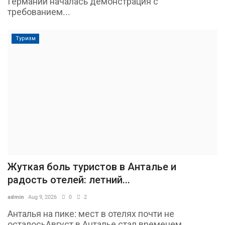
Германии началась демонстрация с
требованием...
Туризм
Жуткая боль туристов в Анталье и
радость отелей: летний...
admin
Aug 9, 2026
0
2
Анталья на пике: мест в отелях почти не
осталосьАвгуст в Анталье стал временем