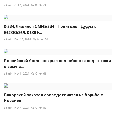
admin
Oct 6, 2024
0
74
&#34;Лишился СМИ&#34;: Политолог Дудчак
рассказал, какие...
admin
Dec 17, 2024
0
70
Российский боец раскрыл подробности подготовки
к зиме в...
admin
Nov 8, 2024
0
66
Сикорский захотел сосредоточится на борьбе с
Россией
admin
Nov 4, 2024
0
89