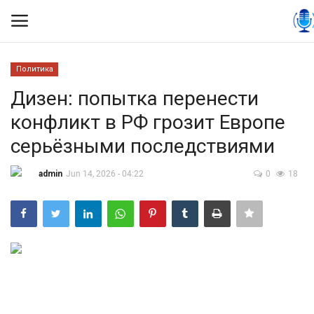
Политика
Вход
Регистрация
Дизен: попытка перенести
конфликт в РФ грозит Европе
Контакты
серьёзными последствиями
Правила размещения
admin
Jun 14, 2026 - 04:22
0
18
Политика
Экономика
Технологии
Спорт