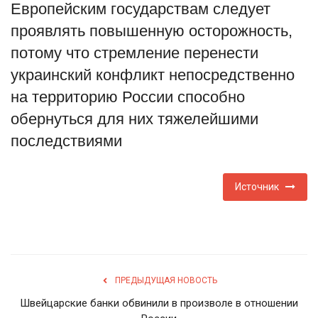
Европейским государствам следует
Туризм
проявлять повышенную осторожность,
потому что стремление перенести
Недвижимость
украинский конфликт непосредственно
на территорию России способно
Авто
обернуться для них тяжелейшими
Здоровье
последствиями
Образование
Источник
Шоу-бизнес
В мире
Россия
ПРЕДЫДУЩАЯ НОВОСТЬ
Швейцарские банки обвинили в произволе в отношении
Язык