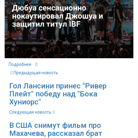
Подробнее
Предыдущая новость
Гол Лансини принес "Ривер
Плейт" победу над "Бока
Хуниорс"
Следующая новость
В США снимут фильм про
Махачева, рассказал брат