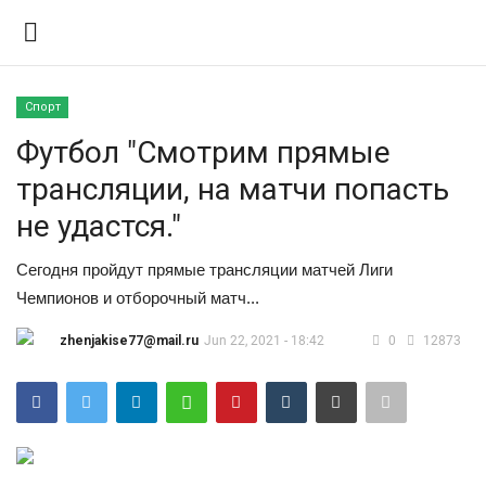
Спорт
Вход
Регистрация
Футбол "Смотрим прямые
трансляции, на матчи попасть
Контакты
не удастся."
Правила размещения
Сегодня пройдут прямые трансляции матчей Лиги
Чемпионов и отборочный матч...
Политика
zhenjakise77@mail.ru
Jun 22, 2021 - 18:42
0
12873
Экономика
Технологии
Спорт