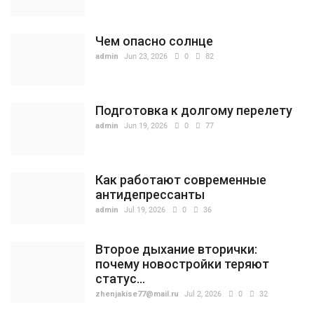
Чем опасно солнце
admin
Jun 23, 2026
0
82
Подготовка к долгому перелету
admin
Jun 19, 2026
0
77
Как работают современные
антидепрессанты
admin
Jul 19, 2026
0
36
Второе дыхание вторички:
почему новостройки теряют
статус...
zhenjakise77@mail.ru
Jul 2, 2026
0
32