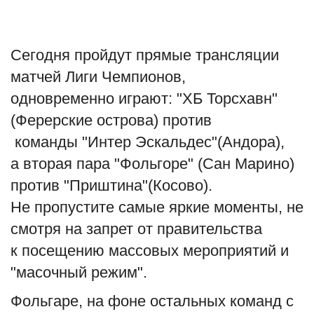
Туризм
Сегодня пройдут прямые трансляции
Недвижимость
матчей Лиги Чемпионов,
одновременно играют: "ХБ Торсхавн"
Авто
(Ферерские острова) против
Здоровье
команды "Интер Эскальдес"(Андора),
а вторая пара "Фольгоре" (Сан Марино)
Образование
против "Приштина"(Косово).
Шоу-бизнес
Не пропустите самые яркие моменты, не
смотря на запрет от правительства
В мире
к посещению массовых мероприятий и
"масочный режим".
Россия
Фольгаре, на фоне остальных команд с
Язык