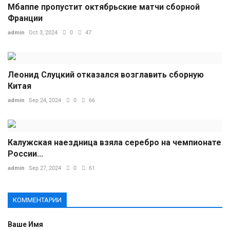
Мбаппе пропустит октябрьские матчи сборной
Франции
admin
Oct 3, 2024
0
47
Леонид Слуцкий отказался возглавить сборную
Китая
admin
Sep 24, 2024
0
66
Калужская наездница взяла серебро на чемпионате
России...
admin
Sep 27, 2024
0
61
КОММЕНТАРИИ
Ваше Имя