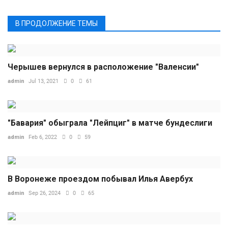
В ПРОДОЛЖЕНИЕ ТЕМЫ
Черышев вернулся в расположение "Валенсии"
admin
Jul 13, 2021
0
61
"Бавария" обыграла "Лейпциг" в матче бундеслиги
admin
Feb 6, 2022
0
59
В Воронеже проездом побывал Илья Авербух
admin
Sep 26, 2024
0
65