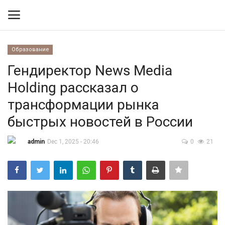
Образование
Вход
Регистрация
Гендиректор News Media
Holding рассказал о
Контакты
трансформации рынка
Правила размещения
быстрых новостей в России
Политика
admin
Dec 1, 2025 - 20:46
0
21
Экономика
Технологии
Спорт