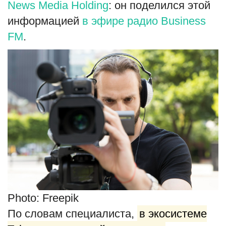
News Media Holding
: он поделился этой
English
Русский
информацией
в эфире радио Business
FM
.
Photo: Freepik
По словам специалиста,
в экосистеме