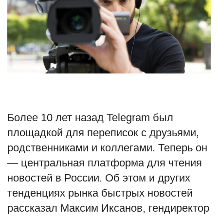
Туризм
Недвижимость
Авто
Здоровье
Более 10 лет назад Telegram был
Образование
площадкой для переписок с друзьями,
Шоу-бизнес
родственниками и коллегами. Теперь он
— центральная платформа для чтения
В мире
новостей в России. Об этом и других
Россия
тенденциях рынка быстрых новостей
рассказал Максим Иксанов, гендиректор
Язык