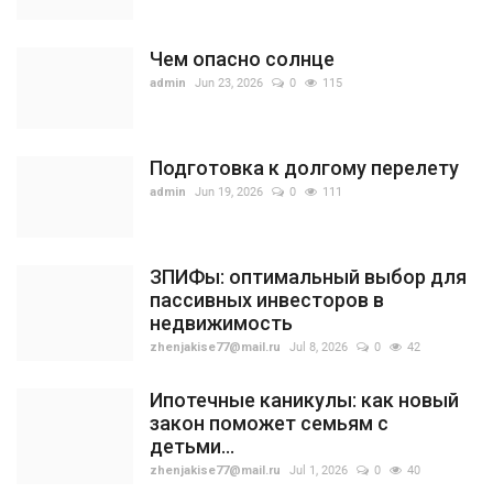
Чем опасно солнце
admin
Jun 23, 2026
0
115
Подготовка к долгому перелету
admin
Jun 19, 2026
0
111
ЗПИФы: оптимальный выбор для
пассивных инвесторов в
недвижимость
zhenjakise77@mail.ru
Jul 8, 2026
0
42
Ипотечные каникулы: как новый
закон поможет семьям с
детьми...
zhenjakise77@mail.ru
Jul 1, 2026
0
40