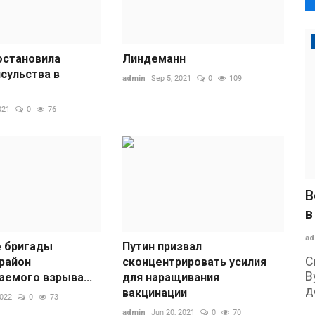
остановила
Линдеманн
сульства в
admin
Sep 5, 2021
0
109
021
0
76
В
в
ad
 бригады
Путин призвал
С
 район
сконцентрировать усилия
В
аемого взрыва...
для наращивания
д
вакцинации
2022
0
73
admin
Jun 20, 2021
0
70