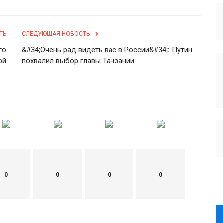
ТЬ
СЛЕДУЮЩАЯ НОВОСТЬ
го
&#34;Очень рад видеть вас в России&#34;: Путин
ой
похвалил выбор главы Танзании
0
0
0
0