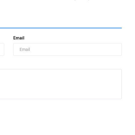
Email
«
и
д
zh
И
н
н