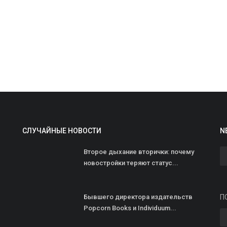
И
И
СЛУЧАЙНЫЕ НОВОСТИ
N
р
Второе дыхание вторички: почему
ad
новостройки теряют статус...
Б
и
Бывшего директора издательств
П
Popcorn Books и Individuum...