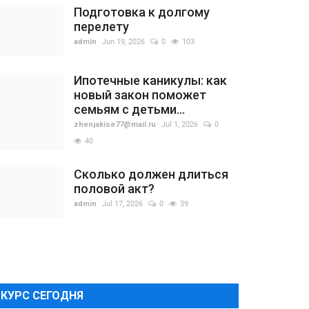
Подготовка к долгому
перелету
admin
Jun 19, 2026
0
103
Ипотечные каникулы: как
новый закон поможет
семьям с детьми...
zhenjakise77@mail.ru
Jul 1, 2026
0
40
Сколько должен длиться
половой акт?
admin
Jul 17, 2026
0
39
КУРС СЕГОДНЯ