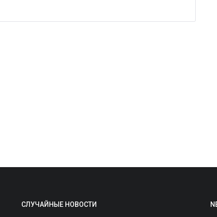
С
к
ad
И
«
д
СЛУЧАЙНЫЕ НОВОСТИ
N