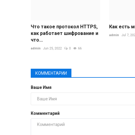
Что такое протокол HTTPS,
Как есть 
как работает шифрование и
admin
Jul 7, 20
что...
admin
Jun 25, 2022
0
66
КОММЕНТАРИИ
Ваше Имя
Комментарий