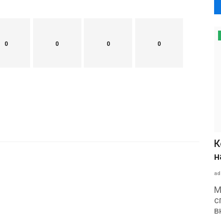
0
0
0
0
К
н
ad
М
с
в