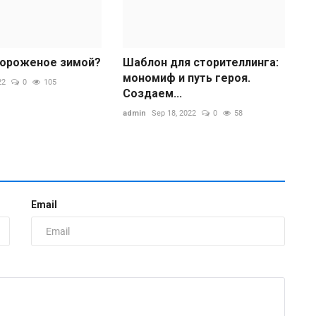
мороженое зимой?
Шаблон для сторителлинга:
мономиф и путь героя.
22
0
105
Создаем...
admin
Sep 18, 2022
0
58
Ф
п
ad
Email
А
в
т