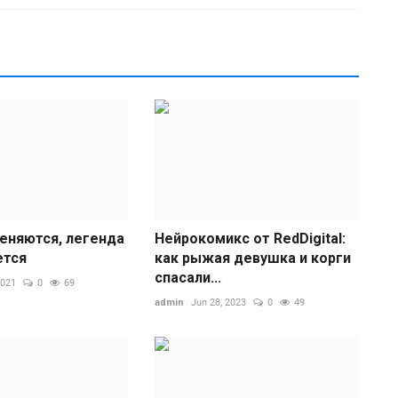
Б
еняются, легенда
Нейрокомикс от RedDigital:
п
ется
как рыжая девушка и корги
спасали...
ad
2021
0
69
В
admin
Jun 28, 2023
0
49
п
п