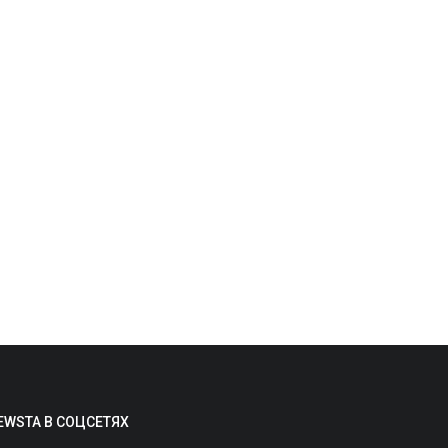
айт дня: масштабная звуковая
арта мира со звуками природы...
min
Aug 7, 2026
0
2
сточник: Radio Aporee: Maps Слово
апория» в названии площадки — это
ревнегреческий...
Бизнес и карьера
EWSTA В СОЦСЕТЯХ