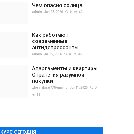
Чем опасно солнце
admin
Jun 23, 2026
0
62
Как работают
современные
антидепрессанты
admin
Jul 19, 2026
0
35
Апартаменты и квартиры:
Стратегия разумной
покупки
zhenjakise77@mail.ru
Jul 11, 2026
0
31
КУРС СЕГОДНЯ