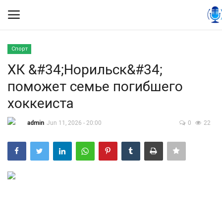
Спорт
Вход
Регистрация
ХК &#34;Норильск&#34;
поможет семье погибшего
Контакты
хоккеиста
Правила размещения
admin
Jun 11, 2026 - 20:00
0
22
Политика
Экономика
Технологии
Спорт