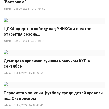
"Бостоном"
admin
Sep 29, 2024
0
56
ЦСКА одержал победу над УНИКСом в матче
открытия сезона...
admin
Sep 21, 2024
0
72
Демидова признали лучшим новичком КХЛ в
сентябре
admin
Oct 1, 2024
0
61
Первенство по мини-футболу среди детей провели
под Скадовском
admin
Oct 7, 2024
0
46