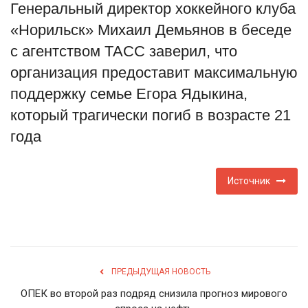
Генеральный директор хоккейного клуба
Туризм
«Норильск» Михаил Демьянов в беседе
с агентством ТАСС заверил, что
Недвижимость
организация предоставит максимальную
поддержку семье Егора Ядыкина,
Авто
который трагически погиб в возрасте 21
Здоровье
года
Образование
Источник
Шоу-бизнес
В мире
Россия
ПРЕДЫДУЩАЯ НОВОСТЬ
ОПЕК во второй раз подряд снизила прогноз мирового
Язык