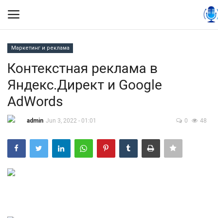
Маркетинг и реклама
Вход
Регистрация
Контекстная реклама в
Яндекс.Директ и Google
Контакты
AdWords
Правила размещения
admin
Jun 3, 2022 - 01:01
0
48
Политика
Экономика
Технологии
Спорт