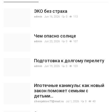
ЭКО без страха
admin
Jun 16, 2026
0
113
Чем опасно солнце
admin
Jun 23, 2026
0
107
Подготовка к долгому перелету
admin
Jun 19, 2026
0
103
Ипотечные каникулы: как новый
закон поможет семьям с
детьми...
zhenjakise77@mail.ru
Jul 1, 2026
0
40