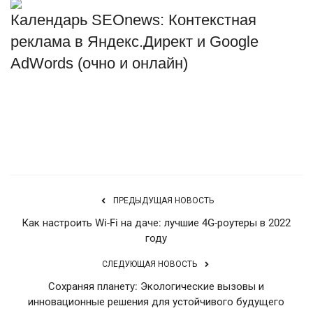
Календарь SEOnews: Контекстная
Туризм
реклама в Яндекс.Директ и Google
Недвижимость
AdWords (очно и онлайн)
Авто
Источник
Здоровье
Образование
ПРЕДЫДУЩАЯ НОВОСТЬ
Шоу-бизнес
Как настроить Wi-Fi на даче: лучшие 4G-роутеры в 2022
году
В мире
СЛЕДУЮЩАЯ НОВОСТЬ
Россия
Сохраняя планету: Экологические вызовы и
инновационные решения для устойчивого будущего
Язык