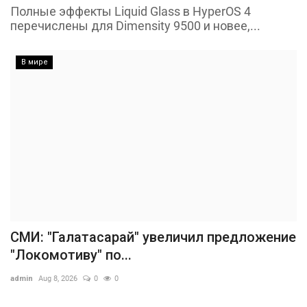
Полные эффекты Liquid Glass в HyperOS 4
перечислены для Dimensity 9500 и новее,...
В мире
СМИ: "Галатасарай" увеличил предложение
"Локомотиву" по...
admin
Aug 8, 2026
0
0