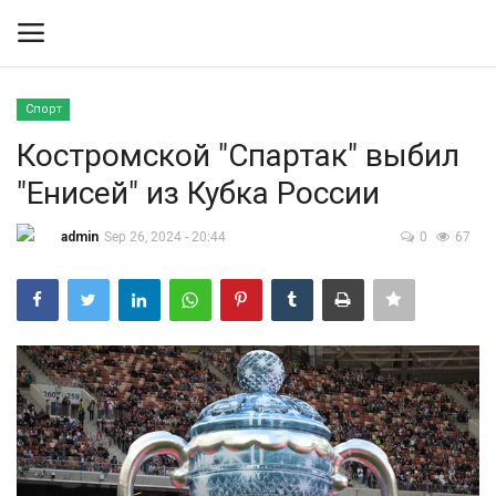
Спорт
Вход
Регистрация
Костромской "Спартак" выбил
"Енисей" из Кубка России
Контакты
admin
Sep 26, 2024 - 20:44
0
67
Правила размещения
Политика
Экономика
Технологии
Спорт