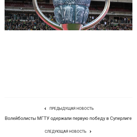
Туризм
Недвижимость
Авто
Здоровье
Подробнее
Образование
Шоу-бизнес
В мире
ПРЕДЫДУЩАЯ НОВОСТЬ
Волейболисты МГТУ одержали первую победу в Суперлиге
Россия
СЛЕДУЮЩАЯ НОВОСТЬ
Язык