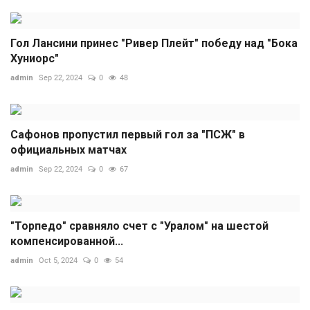
Гол Лансини принес "Ривер Плейт" победу над "Бока
Хуниорс"
admin
Sep 22, 2024
0
48
Сафонов пропустил первый гол за "ПСЖ" в
официальных матчах
admin
Sep 22, 2024
0
67
"Торпедо" сравняло счет с "Уралом" на шестой
компенсированной...
admin
Oct 5, 2024
0
54