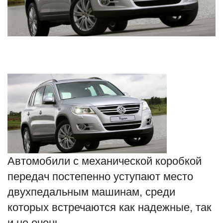
Туризм
Недвижимость
Авто
Здоровье
Образование
Шоу-бизнес
Автомобили с механической коробкой
В мире
передач постепенно уступают место
двухпедальным машинам, среди
Россия
которых встречаются как надежные, так
Язык
и не очень.