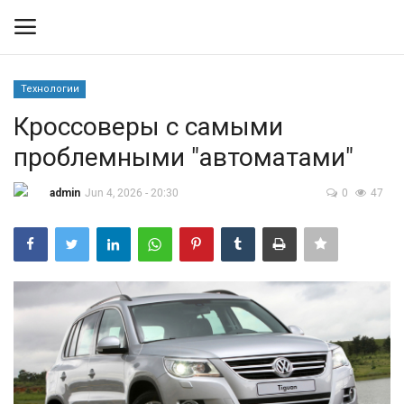
Технологии
Вход
Регистрация
Кроссоверы с самыми
проблемными "автоматами"
Контакты
admin
Jun 4, 2026 - 20:30
0
47
Правила размещения
Политика
Экономика
Технологии
Спорт