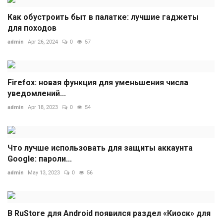
Как обустроить быт в палатке: лучшие гаджеты
для походов
admin
Apr 26, 2024
0
57
Firefox: новая функция для уменьшения числа
уведомлений...
admin
Apr 18, 2023
0
54
Что лучше использовать для защиты аккаунта
Google: пароли...
admin
May 13, 2023
0
56
В RuStore для Android появился раздел «Киоск» для