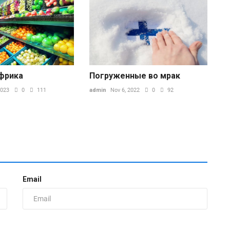
фрика
Погруженные во мрак
2023
0
111
admin
Nov 6, 2022
0
92
Email