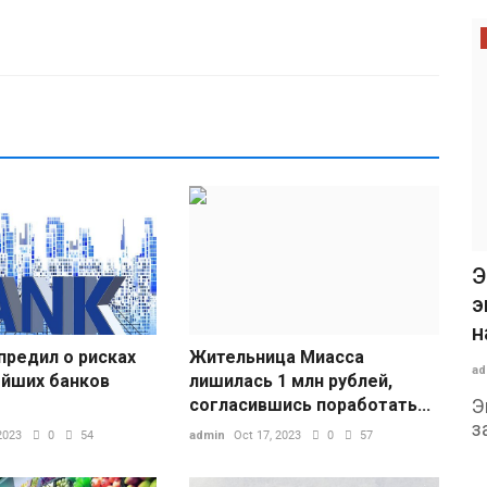
Образование
играл
Учёные предположили, что сложные
Э
формы жизни на Земле появились...
э
н
admin
Aug 6, 2026
0
4
предил о рисках
Жительница Миасса
ad
ублёв и
Источник: Wikimedia Commons
ейших банков
лишилась 1 млн рублей,
ление в
Исследователи изучали феномен под
согласившись поработать...
Э
названием «кембрийский...
з
2023
0
54
admin
Oct 17, 2023
0
57
с