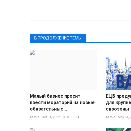
Спорт
В ПРОДОЛЖЕНИЕ ТЕМЫ
 копеечку
Дуэт Рублёва и Хачанова про
еход на
на старте парного турнира...
admin
Aug 8, 2026
0
1
Малый бизнес просит
ЕЦБ преду
Российские теннисисты Андрей Р
ввести мораторий на новые
для крупн
Карен Хачанов завершили выступ
обязательные...
еврозоны
е сертификаты
парном...
ать для
admin
Oct 14, 2022
0
61
admin
May 31, 
...