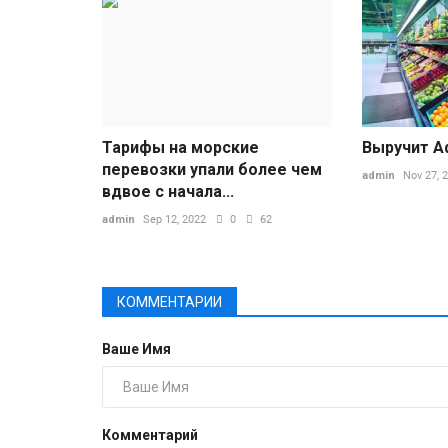
Тарифы на морские
Выручит А
перевозки упали более чем
admin
Nov 27, 
вдвое с начала...
admin
Sep 12, 2022
0
62
КОММЕНТАРИИ
Ваше Имя
Комментарий