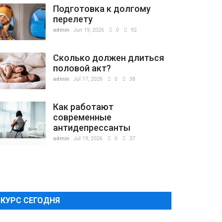
Подготовка к долгому
перелету
admin
Jun 19, 2026
0
92
Сколько должен длиться
половой акт?
admin
Jul 17, 2026
0
38
Как работают
современные
антидепрессанты
admin
Jul 19, 2026
0
37
КУРС СЕГОДНЯ