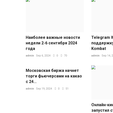
Наиболее важные новости
Telegram W
недели 2-6 сентября 2024
поддержку
года
Kombat
admin
Sep 6, 2024
0
70
admin
Sep 14, 
Московская биржа начнет
торги фьючерсами на какао
с 24...
admin
Sep 19, 2024
0
51
Онлайн-ки
запустил 