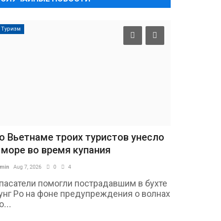
Туризм
о Вьетнаме троих туристов унесло
 море во время купания
min
Aug 7, 2026
0
4
пасатели помогли пострадавшим в бухте
унг Ро на фоне предупреждения о волнах
о...