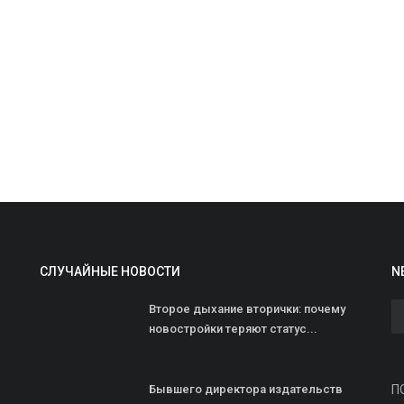
И
И
р
СЛУЧАЙНЫЕ НОВОСТИ
N
ad
Б
Второе дыхание вторички: почему
и
новостройки теряют статус...
Бывшего директора издательств
П