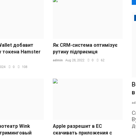
allet добавит
Як CRM-система оптимізує
 токена Hamster
рутину підприємця
admin
Aug 28, 2022
0
62
2024
0
108
В
в
ad
С
В
д
нотеатр Wink
Apple разрешит в ЕС
стриминговый
скачивать приложения с