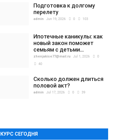
Подготовка к долгому
перелету
admin
Jun 19, 2026
0
103
Ипотечные каникулы: как
новый закон поможет
семьям с детьми...
zhenjakise77@mail.ru
Jul 1, 2026
0
40
Сколько должен длиться
половой акт?
admin
Jul 17, 2026
0
39
КУРС СЕГОДНЯ