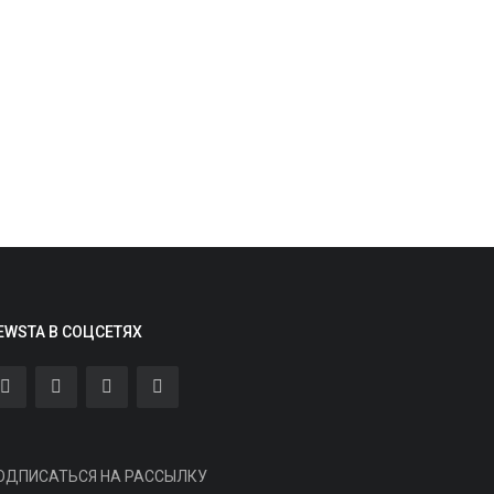
Маркетинг и реклама
горь Писарский, «Р.И.М. —
нтериум»: краткая история
оссийского...
EWSTA В СОЦСЕТЯХ
min
Aug 6, 2026
0
3
еседа о вехах становления и развития
ндустрии
Здоровье
ОДПИСАТЬСЯ НА РАССЫЛКУ