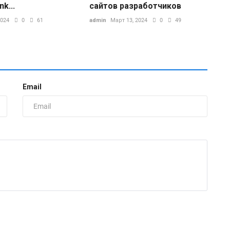
k...
сайтов разработчиков
2024
0
61
admin
Март 13, 2024
0
49
Email
«
и
д
zh
И
н
н