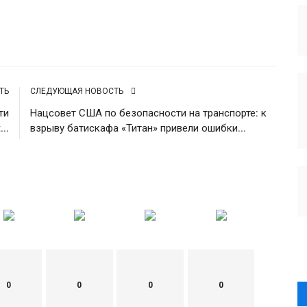
Источник
ТЬ
СЛЕДУЮЩАЯ НОВОСТЬ
ти
Нацсовет США по безопасности на транспорте: к
..
взрыву батискафа «Титан» привели ошибки...
0
0
0
0