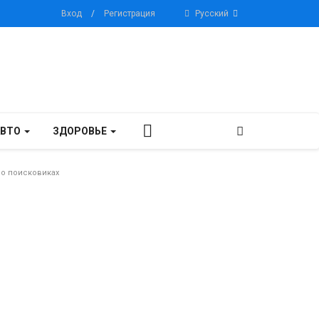
Вход
/
Регистрация
Русский
АВТО
ЗДОРОВЬЕ
 о поисковиках