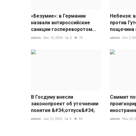
«Безумие»: в Германии
Небензя: 
назвали антироссийские
против Гу
санкции госпереворотом...
пощечина в
admin
Dec 16, 2024
0
76
admin
Oct 2, 2
В Госдуму внесли
Cаммит по
законопроект об уточнении
проигнори
понятия &#34;отпуск&#34;
иностранны
admin
Jan 12, 2025
0
94
admin
Nov 24, 