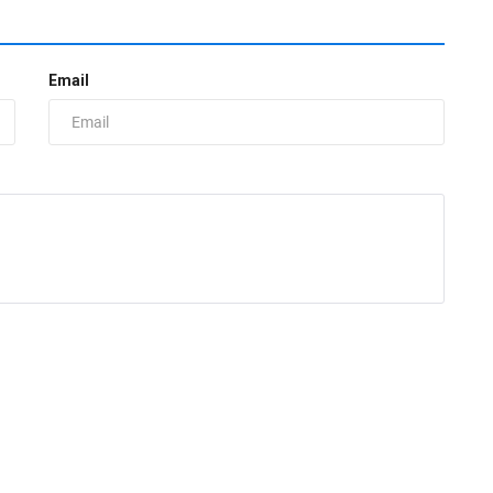
Email
«
М
ad
Э
е
п