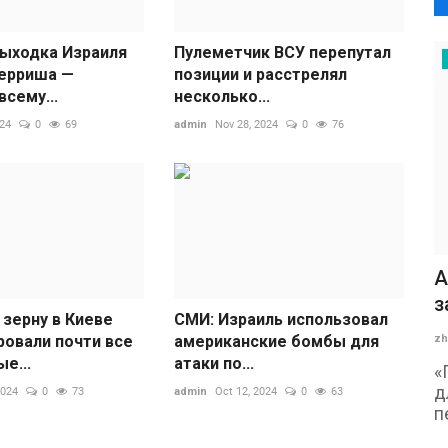
выходка Израиля
Пулеметчик ВСУ перепутал
терриша —
позиции и расстрелял
сему...
несколько...
024
0
69
admin
Nov 28, 2024
0
76
А
з
 зерну в Киеве
СМИ: Израиль использовал
zh
ровали почти все
американские бомбы для
е...
атаки по...
«
д
2024
0
73
admin
Oct 12, 2024
0
63
п