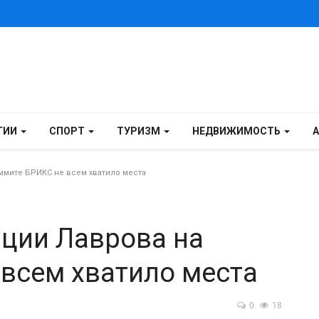
ГИИ
СПОРТ
ТУРИЗМ
НЕДВИЖИМОСТЬ
ммите БРИКС не всем хватило места
нции Лаврова на
всем хватило места
0
18