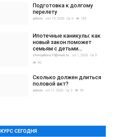
Подготовка к долгому
перелету
admin
Jun 19, 2026
0
103
Ипотечные каникулы: как
новый закон поможет
семьям с детьми...
zhenjakise77@mail.ru
Jul 1, 2026
0
40
Сколько должен длиться
половой акт?
admin
Jul 17, 2026
0
39
КУРС СЕГОДНЯ