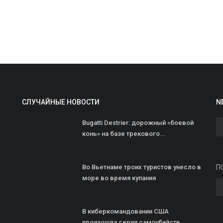
W
СЛУЧАЙНЫЕ НОВОСТИ
N
м
Bugatti Destrier: дорожный «боевой
ad
конь» на базе трекового...
W
п
х
Во Вьетнаме троих туристов унесло в
П
море во время купания
В киберкомандовании США
произошла серия самоубийств