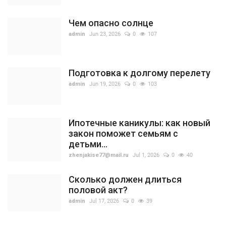
Чем опасно солнце
admin
Jun 23, 2026
0
107
Подготовка к долгому перелету
admin
Jun 19, 2026
0
103
Ипотечные каникулы: как новый
закон поможет семьям с
детьми...
zhenjakise77@mail.ru
Jul 1, 2026
0
40
Сколько должен длиться
половой акт?
admin
Jul 17, 2026
0
39