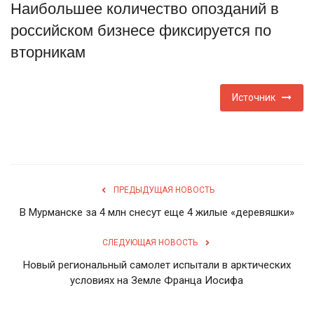
Наибольшее количество опозданий в
Туризм
российском бизнесе фиксируется по
вторникам
Недвижимость
Авто
Источник
Здоровье
Образование
ПРЕДЫДУЩАЯ НОВОСТЬ
Шоу-бизнес
В Мурманске за 4 млн снесут еще 4 жилые «деревяшки»
В мире
СЛЕДУЮЩАЯ НОВОСТЬ
Новый региональный самолет испытали в арктических
Россия
условиях на Земле Франца Иосифа
Язык