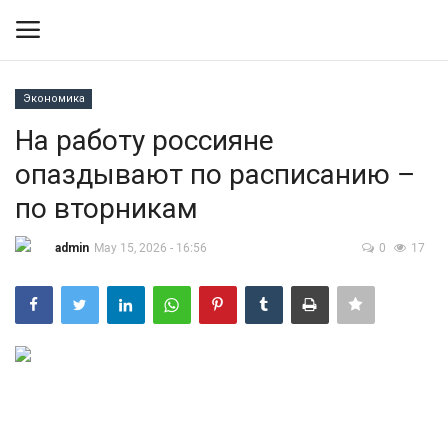
Экономика
Вход
Регистрация
На работу россияне
опаздывают по расписанию –
Контакты
по вторникам
Правила размещения
admin
May 15, 2026 - 16:56
0
17
Политика
Экономика
Технологии
Спорт