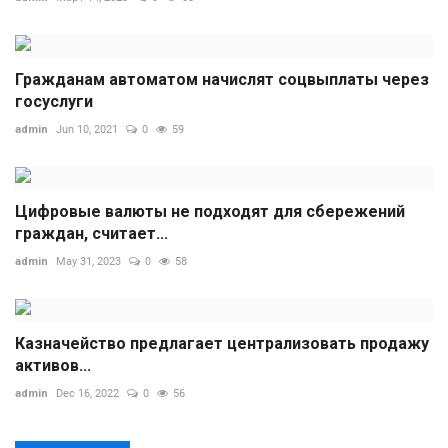
Гражданам автоматом начислят соцвыплаты через
госуслуги
admin
Jun 10, 2021
0
59
Цифровые валюты не подходят для сбережений
граждан, считает...
admin
May 31, 2023
0
58
Казначейство предлагает централизовать продажу
активов...
admin
Dec 16, 2022
0
56