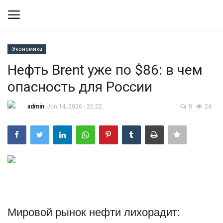
Экономика
Вход
Регистрация
Нефть Brent уже по $86: в чем
опасность для России
Контакты
admin
Jun 14, 2026 - 20:22
0
24
Правила размещения
Политика
Экономика
Технологии
Мировой рынок нефти лихорадит:
Спорт