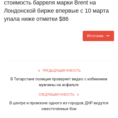
стоимость барреля марки Brent на
Туризм
Лондонской бирже впервые с 10 марта
упала ниже отметки $86
Недвижимость
Источник
Авто
Здоровье
Образование
ПРЕДЫДУЩАЯ НОВОСТЬ
Шоу-бизнес
В Татарстане полиция проверяет видео с избиением
мужчины на асфальте
В мире
СЛЕДУЮЩАЯ НОВОСТЬ
В центре и промзоне одного из городов ДНР ведутся
Россия
ожесточённые бои
Язык