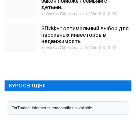
закон поможет семьям с
детьми...
zhenjakise77@mail.ru
Jul 1, 2026
0
42
ЗПИФы: оптимальный выбор для
пассивных инвесторов в
недвижимость
zhenjakise77@mail.ru
Jul 8, 2026
0
42
КУРС СЕГОДНЯ