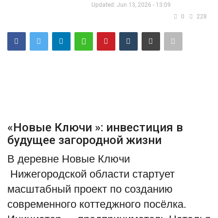
Updated: Jun 13, 2026 - 13:09
Туризм
0
228
Недвижимость
Авто
Здоровье
Образование
«
Новые Ключи
»: инвестиция в
будущее загородной жизни
Шоу-бизнес
В деревне
Новые Ключи
В мире
Нижегородской области стартует
масштабный проект по созданию
Россия
современного коттеджного посёлка.
Язык