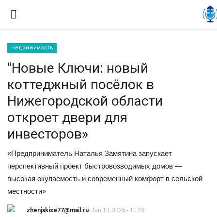
Недвижимость
Вход
Регистрация
"Новые Ключи: новый
коттеджный посёлок в
Контакты
Нижегородской области
Правила размещения
откроет двери для
инвесторов»
Политика
«Предприниматель Наталья Замятина запускает
Экономика
перспективный проект быстровозводимых домов —
высокая окупаемость и современный комфорт в сельской
Технологии
местности»
Спорт
zhenjakise77@mail.ru
Jun 13, 2026 - 11:26