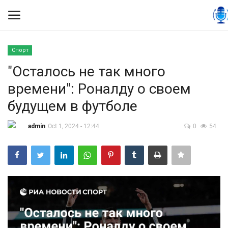
Спорт
Вход
Регистрация
"Осталось не так много
времени": Роналду о своем
Контакты
будущем в футболе
Правила размещения
admin
Oct 1, 2024 - 12:44
0
54
Политика
Экономика
Технологии
Спорт