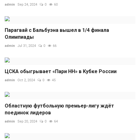
admin
Sep 24, 2024
0
60
Парагвай с Бальбуэна вышел в 1/4 финала
Олимпиады
admin
Jul 31, 2024
0
66
ЦСКА обыгрывает «Пари НН» в Кубке России
admin
Oct 2, 2024
0
45
Областную футбольную премьер-лигу ждёт
поединок лидеров
admin
Sep 20, 2024
0
64