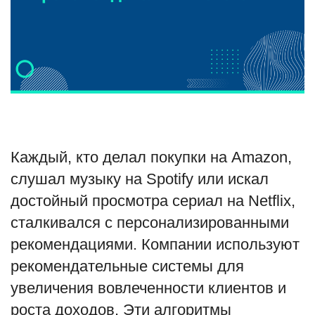
Туризм
Недвижимость
Авто
Здоровье
Каждый, кто делал покупки на Amazon,
Образование
слушал музыку на Spotify или искал
достойный просмотра сериал на Netflix,
Шоу-бизнес
сталкивался с персонализированными
В мире
рекомендациями. Компании используют
рекомендательные системы для
Россия
увеличения вовлеченности клиентов и
роста доходов. Эти алгоритмы
Язык