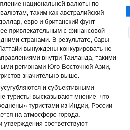
репление национальной валюты по
валютам, таким как австралийский
доллар, евро и британский фунт
нее привлекательным с финансовой
едними странами. В результате, бары,
Паттайи вынуждены конкурировать не
аправлениями внутри Таиланда, такими
целыми регионами Юго-Восточной Азии,
уристов значительно выше.
 усугубляются и субъективными
е туристы высказывают мнение, что
однены» туристами из Индии, России
ается на атмосфере города.
ти утверждения соответствуют