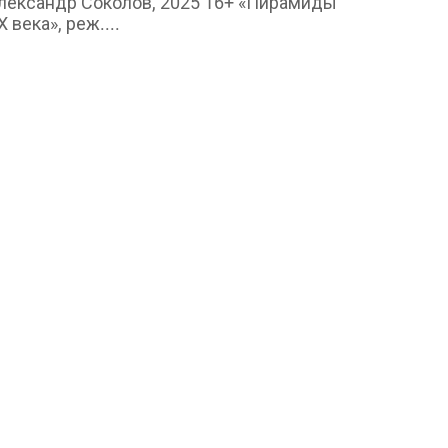
лександр Соколов, 2025 16+ «Пирамиды
Х века», реж....
Бизнес и карьера
оискатель не хочет менять паспорт
 45 лет - можно ли...
min
Aug 7, 2026
0
2
и просроченный паспорт, ни
агранпаспорт не годятся для заключения
рудового договора,...