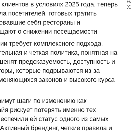
А
клиентов в условиях 2025 года, теперь
Х
а посетителей, готовых тратить
овавшие себя рестораны и
бщают о снижении посещаемости.
и требует комплексного подхода.
льная и четкая политика, понятная на
ценят предсказуемость, доступность и
оры, которые подрываются из-за
меняющихся законов и высокого курса
С
в
примут шаги по изменению как
ad
айя рискует потерять именно тех
Н
беспечили ей статус одного из самых
з
т
Активный брендинг, четкие правила и