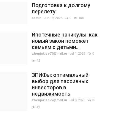
Подготовка к долгому
перелету
admin
Jun 19, 2026
0
108
Ипотечные каникулы: как
новый закон поможет
семьям с детьми...
zhenjakise77@mail.ru
Jul 1, 2026
0
42
ЗПИФы: оптимальный
выбор для пассивных
инвесторов в
недвижимость
zhenjakise77@mail.ru
Jul 8, 2026
0
42