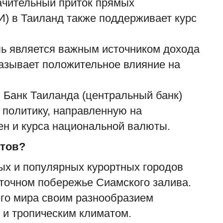
ачительный приток прямых
) в Таиланд также поддерживает курс
ль является важным источником дохода
казывает положительное влияние на
 Банк Таиланда (центральный банк)
К
 политику, направленную на
т
ен и курса национальной валюты.
ad
стов?
А
г
ых и популярных курортных городов
н
точном побережье Сиамского залива.
его мира своим разнообразием
 и тропическим климатом.