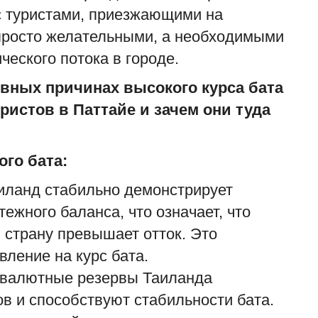
с туристами, приезжающими на
 просто желательными, а необходимыми
еского потока в городе.
овных причинах высокого курса бата
уристов в Паттайе и зачем они туда
го бата:
В
иланд стабильно демонстрирует
э
ежного баланса, что означает, что
ad
 страну превышает отток. Это
Р
ление на курс бата.
э
 валютные резервы Таиланда
н
в и способствуют стабильности бата.