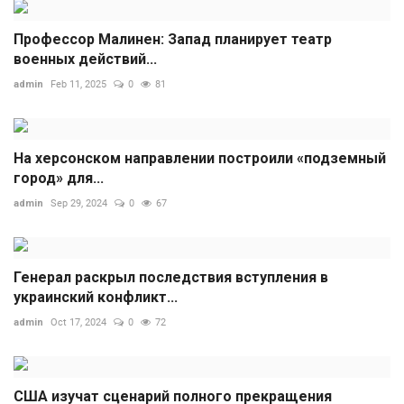
Профессор Малинен: Запад планирует театр
военных действий...
admin
Feb 11, 2025
0
81
На херсонском направлении построили «подземный
город» для...
admin
Sep 29, 2024
0
67
Генерал раскрыл последствия вступления в
украинский конфликт...
admin
Oct 17, 2024
0
72
США изучат сценарий полного прекращения