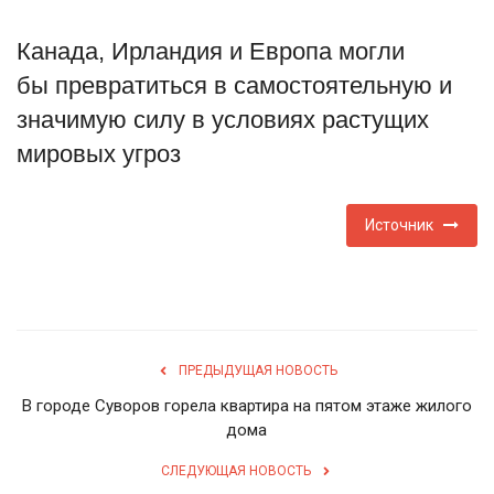
Туризм
Канада, Ирландия и Европа могли
бы превратиться в самостоятельную и
Недвижимость
значимую силу в условиях растущих
мировых угроз
Авто
Здоровье
Источник
Образование
Шоу-бизнес
ПРЕДЫДУЩАЯ НОВОСТЬ
В мире
В городе Суворов горела квартира на пятом этаже жилого
дома
Россия
СЛЕДУЮЩАЯ НОВОСТЬ
Язык