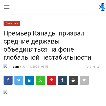
Политика
Вход
Регистрация
Премьер Канады призвал
средние державы
Контакты
объединяться на фоне
Правила размещения
глобальной нестабильности
Политика
admin
Jun 14, 2026 - 08:58
0
21
Экономика
Технологии
Спорт