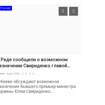
Россия
 Раде сообщили о возможном
азначении Свириденко главой...
min
Aug 8, 2026
0
2
 Киеве обсуждают возможное
азначение бывшего премьер-министра
краины Юлии Свириденко...
Авто