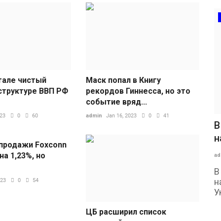
тале чистый
Маск попал в Книгу
 структуре ВВП РФ
рекордов Гиннесса, но это
событие вряд...
023
0
60
admin
Jan 16, 2023
0
41
В
н
продажи Foxconn
на 1,23%, но
ad
В
н
023
0
54
У
ЦБ расширил список