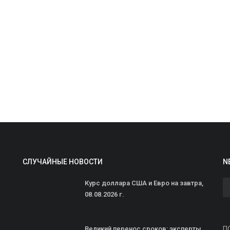
М
п
ad
П
о
"
СЛУЧАЙНЫЕ НОВОСТИ
N
Курс доллара США и Евро на завтра,
08.08.2026 г.
Великий перенос сроков: эксперты
П