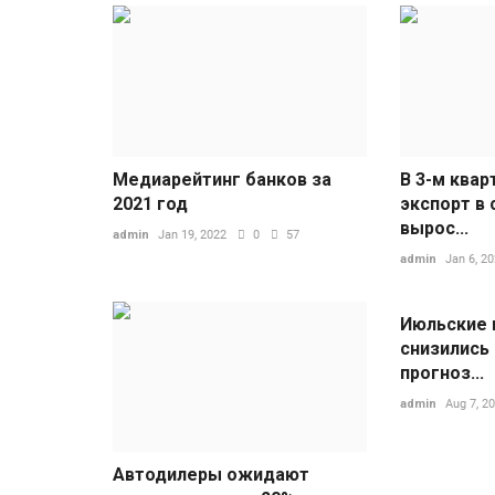
Медиарейтинг банков за
В 3-м квар
2021 год
экспорт в
вырос...
admin
Jan 19, 2022
0
57
admin
Jan 6, 2
Июльские 
снизились 
прогноз...
admin
Aug 7, 2
Автодилеры ожидают