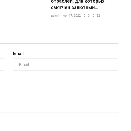
отраслей, для которых
смягчен валютный...
admin
Apr 17, 2022
0
52
Email
С
н
ad
С
з
р