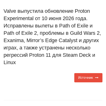
Туризм
Valve выпустила обновление Proton
Experimental от 10 июня 2026 года.
Недвижимость
Исправлены вылеты в Path of Exile и
Path of Exile 2, проблемы в Guild Wars 2,
Авто
Exanima, Mirror’s Edge Catalyst и других
Здоровье
играх, а также устранены несколько
регрессий Proton 11 для Steam Deck и
Образование
Linux
Шоу-бизнес
Источник
В мире
Россия
Язык