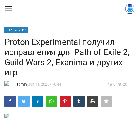
Технологии
Вход
Регистрация
Proton Experimental получил
исправления для Path of Exile 2,
Контакты
Guild Wars 2, Exanima и других
Правила размещения
игр
Политика
admin
Jun 11, 2026 - 16:44
0
20
Экономика
Технологии
Спорт