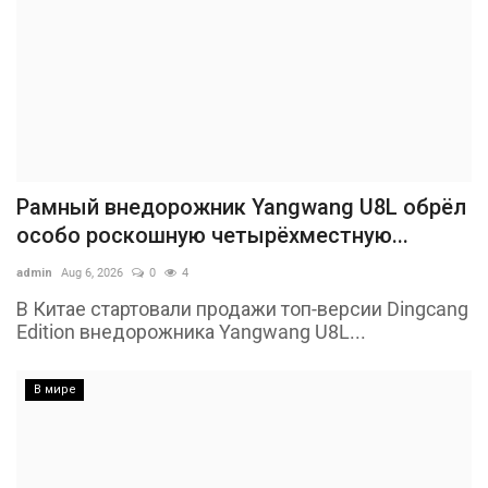
Рамный внедорожник Yangwang U8L обрёл
особо роскошную четырёхместную...
admin
Aug 6, 2026
0
4
В Китае стартовали продажи топ-версии Dingcang
Edition внедорожника Yangwang U8L...
В мире