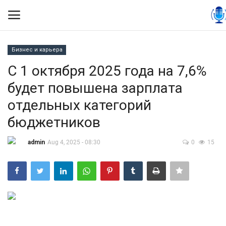
Бизнес и карьера
Вход
Регистрация
С 1 октября 2025 года на 7,6%
будет повышена зарплата
Контакты
отдельных категорий
Правила размещения
бюджетников
Политика
admin
Aug 4, 2025 - 08:30
0
15
Экономика
Технологии
Спорт