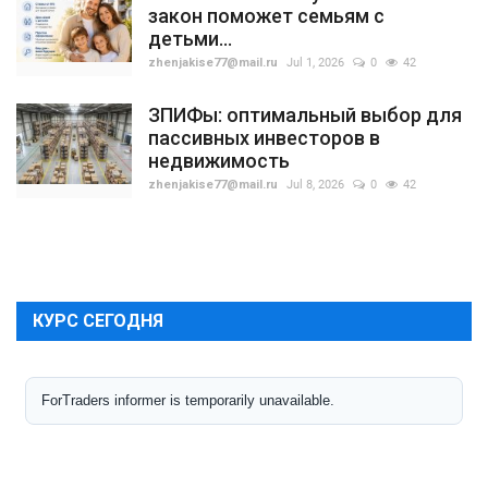
закон поможет семьям с
детьми...
zhenjakise77@mail.ru
Jul 1, 2026
0
42
ЗПИФы: оптимальный выбор для
пассивных инвесторов в
недвижимость
zhenjakise77@mail.ru
Jul 8, 2026
0
42
КУРС СЕГОДНЯ