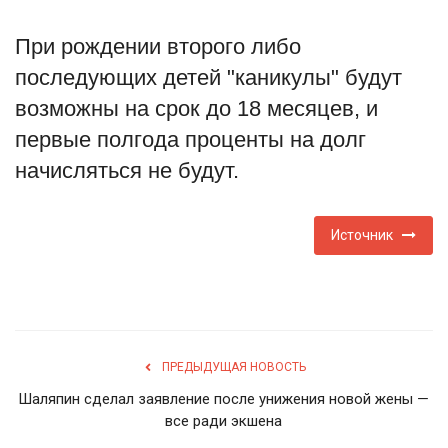
Туризм
При рождении второго либо
последующих детей "каникулы" будут
Недвижимость
возможны на срок до 18 месяцев, и
первые полгода проценты на долг
Авто
начисляться не будут.
Здоровье
Источник
Образование
Шоу-бизнес
В мире
ПРЕДЫДУЩАЯ НОВОСТЬ
Россия
Шаляпин сделал заявление после унижения новой жены —
все ради экшена
Язык