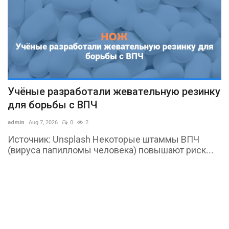
ку
Аттракцион невиданной щедрости
З
Emirates, Qatar Airways...
п
admin
Aug 7, 2026
0
2
ad
Битва за пассажира: на какие уступки пошли
«
Эмираты и Катар Крупнейшие
С
ближневосточные...