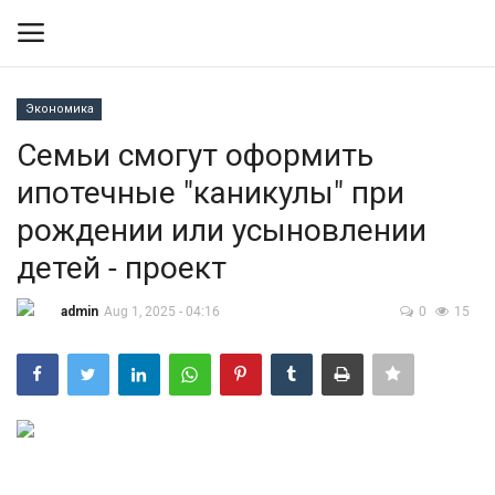
Экономика
Вход
Регистрация
Семьи смогут оформить
ипотечные "каникулы" при
Контакты
рождении или усыновлении
Правила размещения
детей - проект
Политика
admin
Aug 1, 2025 - 04:16
0
15
Экономика
Технологии
Спорт