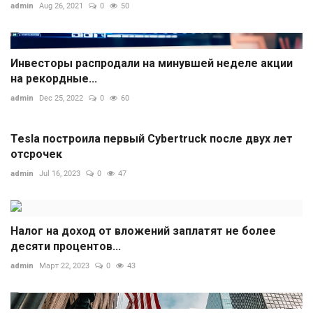
admin
Aug 26, 2021
0
50
Инвесторы распродали на минувшей неделе акции
на рекордные...
admin
Dec 25, 2022
0
60
Tesla построила первый Cybertruck после двух лет
отсрочек
admin
Jul 16, 2023
0
47
Налог на доход от вложений заплатят не более
десяти процентов...
admin
Март 22, 2023
0
43