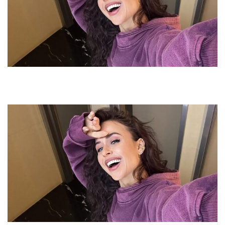
Туризм
Недвижимость
Авто
Здоровье
Образование
Шоу-бизнес
В мире
Россия
Язык