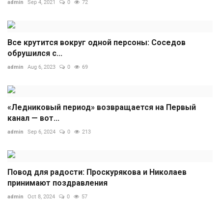
admin
Sep 4, 2021
0
72
Все крутится вокруг одной персоны: Соседов
обрушился с...
admin
Aug 6, 2023
0
69
«Ледниковый период» возвращается на Первый
канал — вот...
admin
Sep 6, 2024
0
213
Повод для радости: Проскурякова и Николаев
принимают поздравления
admin
Oct 8, 2024
0
57