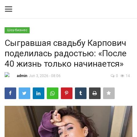
Шоу-бизнес
Вход
Регистрация
Сыгравшая свадьбу Карпович
поделилась радостью: «После
Контакты
40 жизнь только начинается»
Правила размещения
admin
Jun 3, 2026 - 08:06
0
14
Политика
Экономика
Технологии
Спорт