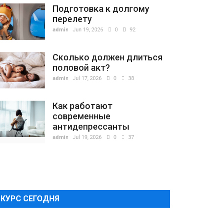
Подготовка к долгому
перелету
admin
Jun 19, 2026
0
92
Сколько должен длиться
половой акт?
admin
Jul 17, 2026
0
38
Как работают
современные
антидепрессанты
admin
Jul 19, 2026
0
37
КУРС СЕГОДНЯ