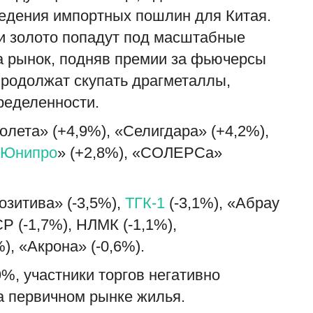
едения импортных пошлин для Китая.
, и золото попадут под масштабные
а рынок, подняв премии за фьючерсы
продолжат скупать драгметаллы,
ределенности.
олета» (+4,9%), «Селигдара» (+4,2%),
Юнипро
» (+2,8%), «СОЛЕРСа»
озитива» (-3,5%),
ТГК-1
(-3,1%), «Абрау
Р (-1,7%), НЛМК (-1,1%),
%), «Акрона» (-0,6%).
%, участники торгов негативно
 первичном рынке жилья.