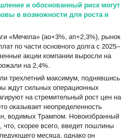
ышление и обоснованный риск могут
овы в возможности для роста и
аги «Мечела» (ао+3%, ап+2,3%), рынок
лат по части основного долга с 2025–
венные акции компании выросли на
рожали на 2,4%.
ли трехлетний максимум, поднявшись
оры ждут сильных операционных
агируют на стремительный рост цен на
ото оказывает неопределенность
ин, водимых Трампом. Новоизбранный
 что, скорее всего, введет пошлины
следующего месяца, однако он