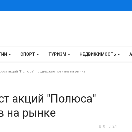
ГИИ
СПОРТ
ТУРИЗМ
НЕДВИЖИМОСТЬ
ост акций "Полюса" поддержал позитив на рынке
ст акций "Полюса"
в на рынке
0
24