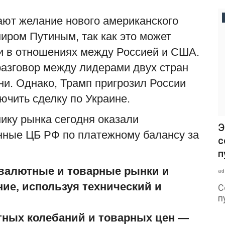
Экономика
ют желание нового американского
иром Путиным, так как это может
и в отношениях между Россией и США.
азговор между лидерами двух стран
ни. Однако, Трамп пригрозил России
ючить сделку по Украине.
ку рынка сегодня оказали
EO: что
Наиболее важные новости недели 3
Э
ные ЦБ РФ по платежному балансу за
- 7 августа 2026 года
с
п
admin
Aug 7, 2026
0
2
 валютные и товарные рынки и
ad
gle
НАЛОГИ, БУХУЧЕТ Поправки об НДС,
уплата которого возникла после
ние, используя технический и
С
заключения договора...
п
п
тных колебаний и товарных цен —