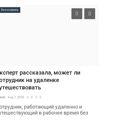
Экономика
Образование
ксперт рассказала, может ли
Пауки-ска
отрудник на удаленке
популярнос
утешествовать
admin
Aug 7, 2026
min
Aug 7, 2026
0
5
Фото: Wiki
более 6 тыс
отрудник, работающий удаленно и
вы,...
утешествующий в рабочее время без
редварительного...