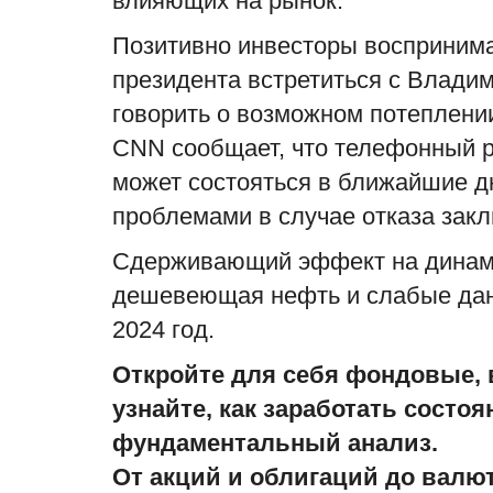
влияющих на рынок.
Маркетинг и реклама
Позитивно инвесторы воспринима
президента встретиться с Владим
говорить о возможном потеплени
CNN сообщает, что телефонный р
может состояться в ближайшие д
проблемами в случае отказа закл
Сдерживающий эффект на динами
Карго-культы технического S
дешевеющая нефть и слабые дан
robots.txt и sitemap.xml...
2024 год.
admin
Aug 7, 2026
0
4
Откройте для себя фондовые,
Priority и changefreq, которые Goo
игнорирует. Disallow как «запрет
узнайте, как заработать состоя
индексации»....
фундаментальный анализ.
От акций и облигаций до валю