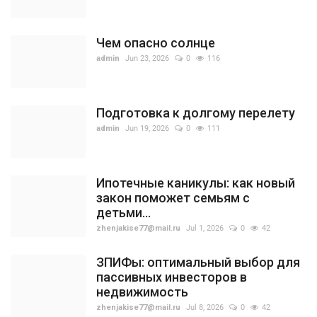
Чем опасно солнце
admin
Jun 23, 2026
0
116
Подготовка к долгому перелету
admin
Jun 19, 2026
0
111
Ипотечные каникулы: как новый
закон поможет семьям с
детьми...
zhenjakise77@mail.ru
Jul 1, 2026
0
42
ЗПИФы: оптимальный выбор для
пассивных инвесторов в
недвижимость
zhenjakise77@mail.ru
Jul 8, 2026
0
42