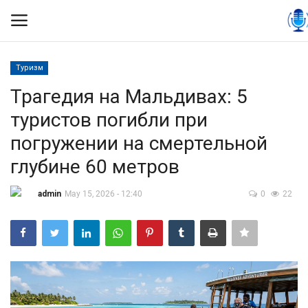
Туризм
Вход
Регистрация
Трагедия на Мальдивах: 5
туристов погибли при
Контакты
погружении на смертельной
Правила размещения
глубине 60 метров
Политика
admin
May 15, 2026 - 12:40
0
22
Экономика
Технологии
Спорт