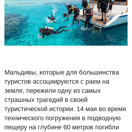
Туризм
Недвижимость
Авто
Здоровье
Образование
Мальдивы, которые для большинства
туристов ассоциируются с раем на
Шоу-бизнес
земле, пережили одну из самых
страшных трагедий в своей
В мире
туристической истории. 14 мая во время
Россия
технического погружения в подводную
пещеру на глубине 60 метров погибли
Язык