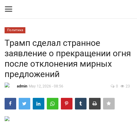
Политика
Вход
Регистрация
Трамп сделал странное
заявление о прекращении огня
Контакты
после отклонения мирных
Правила размещения
предложений
Политика
admin
May 12, 2026 - 08:56
0
23
Экономика
Технологии
Спорт