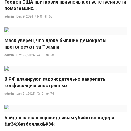
Госдеп США пригрозил привлечь к ответственности
помогавших...
admin
Dec 9, 2024
0
65
Маск уверен, что даже бывшие демократы
проголосуют за Трампа
admin
Oct 25, 2024
0
58
В РФ планируют законодательно закрепить
конфискацию иностранных...
admin
Jan 21, 2025
0
74
Байден назвал справедливым убийство лидера
&#34;Хезболлах&#34;