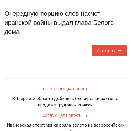
Туризм
Очередную порцию слов насчет
иранской войны выдал глава Белого
Недвижимость
дома
Авто
Источник
Здоровье
Образование
Шоу-бизнес
ПРЕДЫДУЩАЯ НОВОСТЬ
В Тверской области добились блокировки сайтов о
В мире
продаже трудовых книжек
Россия
СЛЕДУЮЩАЯ НОВОСТЬ
Ивановская спортсменка взяла золото на всероссийских
Язык