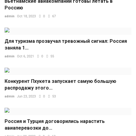
Вьетнамские авиакомпании готовы летать в
Россию
admin
Oct 18, 2023
0
67
Для туризма прозвучал тревожный сигнал: Россия
заняла 1...
admin
Oct 6, 2021
0
55
Конкурент Пхукета запускает самую большую
распродажу этого...
admin
Jun 23, 2023
0
53
Россия и Турция договорились нарастить
авиаперевозки до...