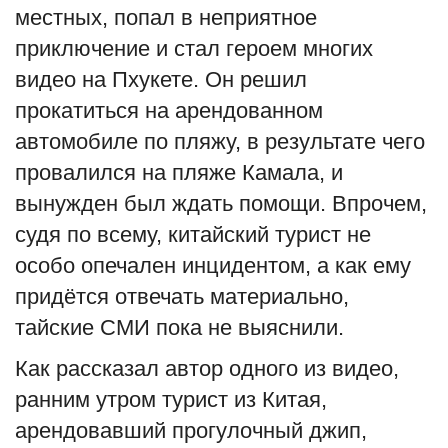
местных, попал в неприятное
Туризм
приключение и стал героем многих
видео на Пхукете. Он решил
Недвижимость
прокатиться на арендованном
Авто
автомобиле по пляжу, в результате чего
провалился на пляже Камала, и
Здоровье
вынужден был ждать помощи. Впрочем,
судя по всему, китайский турист не
Образование
особо опечален инцидентом, а как ему
Шоу-бизнес
придётся отвечать материально,
тайские СМИ пока не выяснили.
В мире
Как рассказал автор одного из видео,
Россия
ранним утром турист из Китая,
арендовавший прогулочный джип,
Язык