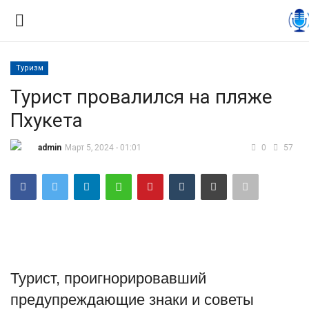
Туризм
Вход
Регистрация
Турист провалился на пляже
Пхукета
Контакты
admin
Март 5, 2024 - 01:01
0
57
Правила размещения
Политика
Экономика
Технологии
Турист, проигнорировавший
предупреждающие знаки и советы
Спорт