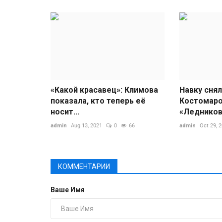
«Какой красавец»: Климова
Навку снял
показала, кто теперь её
Костомар
носит...
«Ледников
admin
Aug 13, 2021
0
66
admin
Oct 29, 
КОММЕНТАРИИ
Ваше Имя