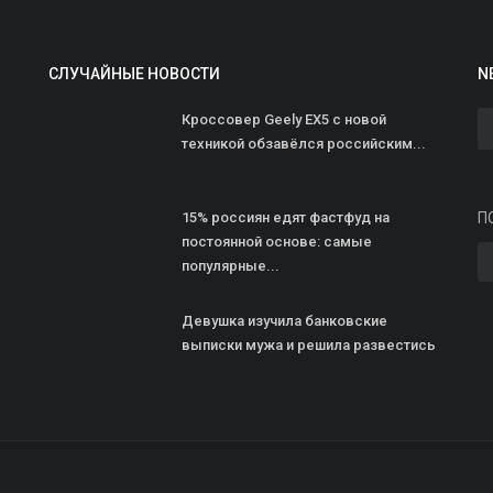
СЛУЧАЙНЫЕ НОВОСТИ
N
Кроссовер Geely EX5 с новой
техникой обзавёлся российским...
С
ad
15% россиян едят фастфуд на
П
О
постоянной основе: самые
к
популярные...
с
Девушка изучила банковские
выписки мужа и решила развестись