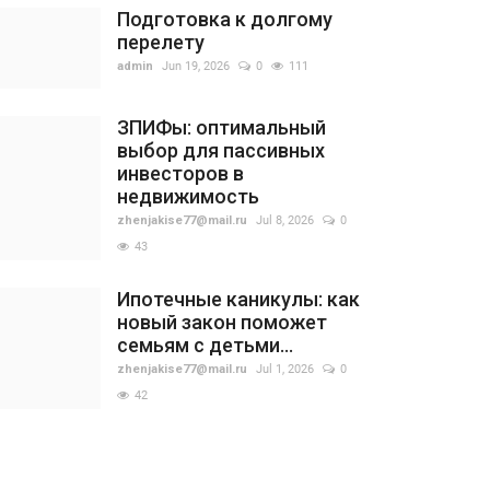
Подготовка к долгому
перелету
admin
Jun 19, 2026
0
111
ЗПИФы: оптимальный
выбор для пассивных
инвесторов в
недвижимость
zhenjakise77@mail.ru
Jul 8, 2026
0
43
Ипотечные каникулы: как
новый закон поможет
семьям с детьми...
zhenjakise77@mail.ru
Jul 1, 2026
0
42