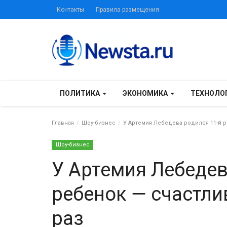
Контакты
Правила размещения
ПОЛИТИКА
ЭКОНОМИКА
ТЕХНОЛО
Главная
Шоу-бизнес
У Артемия Лебедева родился 11-й р
Шоу-бизнес
У Артемия Лебедев
ребенок — счастли
раз