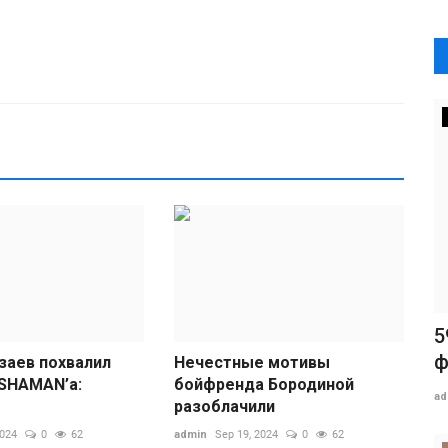
5
ф
заев похвалил
Нечестные мотивы
 SHAMAN’а:
бойфренда Бородиной
ad
разоблачили
2024
0
62
admin
Sep 19, 2024
0
62