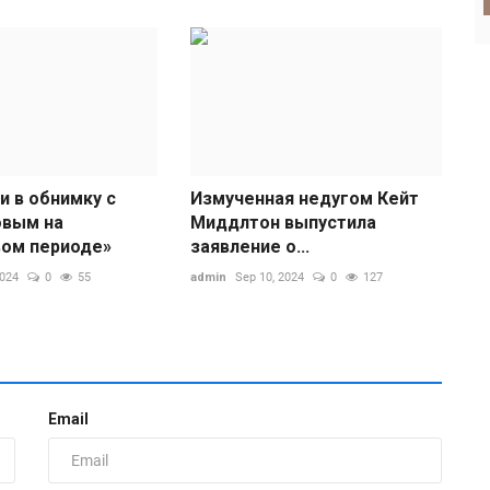
и в обнимку с
Измученная недугом Кейт
овым на
Миддлтон выпустила
И
ом периоде»
заявление о...
к
2024
0
55
admin
Sep 10, 2024
0
127
ad
И
И
1
Email