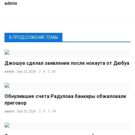
admin
В ПРОДОЛЖЕНИЕ ТЕМЫ
Джошуа сделал заявление после нокаута от Дюбуа
admin
Sep 22, 2024
0
60
Обнулившие счета Радулова банкиры обжаловали
приговор
admin
Sep 23, 2024
0
74