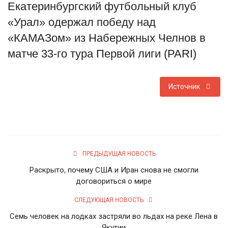
Екатеринбургский футбольный клуб
Туризм
«Урал» одержал победу над
«КАМАЗом» из Набережных Челнов в
Недвижимость
матче 33-го тура Первой лиги (PARI)
Авто
Источник
Здоровье
Образование
Шоу-бизнес
ПРЕДЫДУЩАЯ НОВОСТЬ
Раскрыто, почему США и Иран снова не смогли
В мире
договориться о мире
Россия
СЛЕДУЮЩАЯ НОВОСТЬ
Семь человек на лодках застряли во льдах на реке Лена в
Язык
Якутии