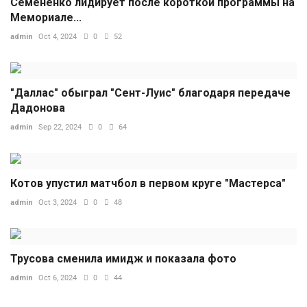
Семененко лидирует после короткой программы на
Мемориале...
admin
Oct 4, 2024
0
52
"Даллас" обыграл "Сент-Луис" благодаря передаче
Дадонова
admin
Sep 22, 2024
0
64
Котов упустил матчбол в первом круге "Мастерса"
admin
Oct 3, 2024
0
48
Трусова сменила имидж и показала фото
admin
Oct 6, 2024
0
44