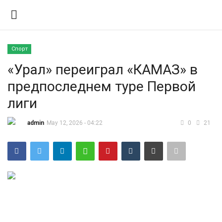
Спорт
Вход
Регистрация
«Урал» переиграл «КАМАЗ» в
предпоследнем туре Первой
Контакты
лиги
Правила размещения
admin
May 12, 2026 - 04:22
0
21
Политика
Экономика
Технологии
Спорт