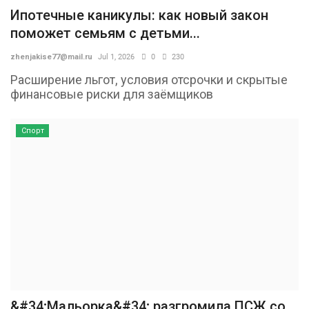
Ипотечные каникулы: как новый закон
поможет семьям с детьми...
zhenjakise77@mail.ru
Jul 1, 2026
0
230
Расширение льгот, условия отсрочки и скрытые
финансовые риски для заёмщиков
Спорт
&#34;Мальорка&#34; разгромила ПСЖ со