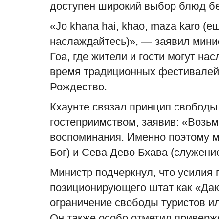
доступен широкий выбор блюд бе
«Jo khana hai, khao, maza karo (еш
наслаждайтесь)», — заявил мини
Гоа, где жители и гости могут на
время традиционных фестивалей, 
Рождество.
Кхаунте связал принцип свободы
гостеприимством, заявив: «Возь
воспоминания. Именно поэтому м
Бог) и Сева Дево Бхава (служени
Министр подчеркнул, что усилия 
позиционирующего штат как «Дак
ограничение свободы туристов ил
Он также особо отметил приверж