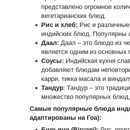
представлено огромное колич
вегетарианских блюд.
Рис и хлеб:
Рис и различные
индийских блюд. Популярны л
Даал:
Даал – это блюдо из че
является одним из основных 
Соусы:
Индийская кухня слав
добавляют блюдам неповтори
карри, тикка масала и виндал
Тандур
: Тандур – это традиц
множество популярных блюд, 
Самые популярные блюда индий
адаптированы на Гоа):
Бирьяни (Biryani):
Рис, приг