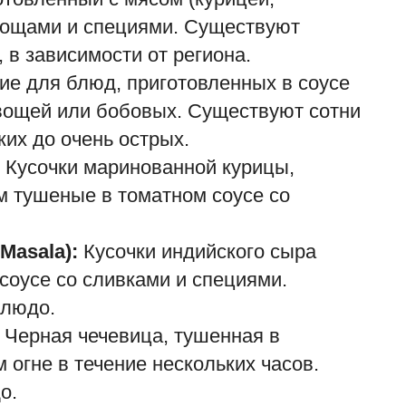
овощами и специями. Существуют
 в зависимости от региона.
е для блюд, приготовленных в соусе
овощей или бобовых. Существуют сотни
А
з
ких до очень острых.
Кусочки маринованной курицы,
zh
ем тушеные в томатном соусе со
«
д
п
Masala):
Кусочки индийского сыра
 соусе со сливками и специями.
блюдо.
: Черная чечевица, тушенная в
 огне в течение нескольких часов.
о.