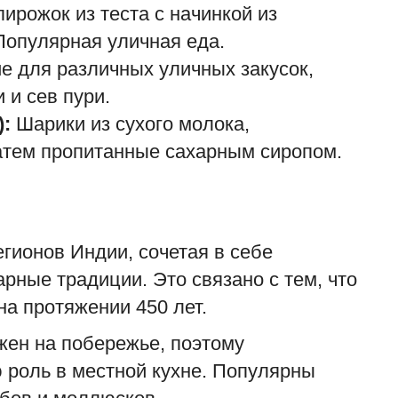
рожок из теста с начинкой из
 Популярная уличная еда.
е для различных уличных закусок,
П
и и сев пури.
п
«
):
Шарики из сухого молока,
атем пропитанные сахарным сиропом.
ad
П
К
м
егионов Индии, сочетая в себе
арные традиции. Это связано с тем, что
на протяжении 450 лет.
жен на побережье, поэтому
 роль в местной кухне. Популярны