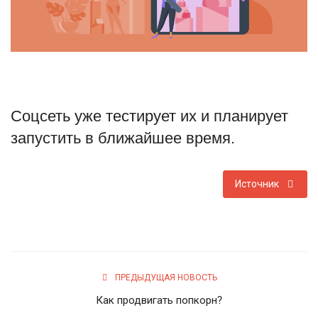
Туризм
Недвижимость
Авто
Соцсеть уже тестирует их и планирует
Здоровье
запустить в ближайшее время.
Образование
Источник
Шоу-бизнес
В мире
Россия
ПРЕДЫДУЩАЯ НОВОСТЬ
Как продвигать попкорн?
Язык