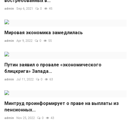
востребованных в...
admin
Sep 6, 2021
0
45
Мировая экономика замедлилась
admin
Apr 9, 2022
0
55
Путин заявил о провале «экономического
блицкрига» Запада...
admin
Jul 11, 2022
0
63
Минтруд проинформирует о праве на выплаты из
пенсионных...
admin
Nov 25, 2022
0
43