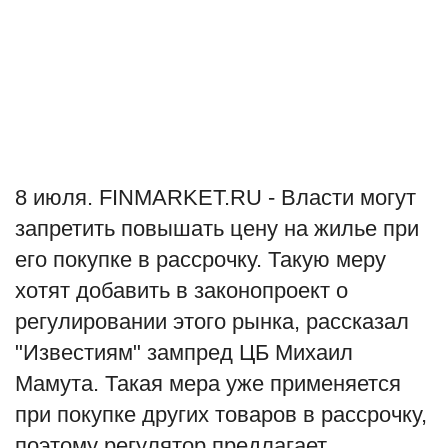
Туризм
Недвижимость
Авто
Здоровье
8 июля. FINMARKET.RU - Власти могут
запретить повышать цену на жилье при
Образование
его покупке в рассрочку. Такую меру
хотят добавить в законопроект о
Шоу-бизнес
регулировании этого рынка, рассказал
В мире
"Известиям" зампред ЦБ Михаил
Мамута. Такая мера уже применяется
Россия
при покупке других товаров в рассрочку,
поэтому регулятор предлагает
Язык