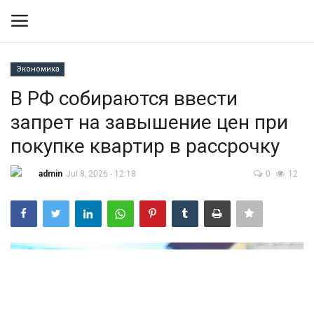
Экономика
Вход
Регистрация
В РФ собираются ввести
запрет на завышение цен при
Контакты
покупке квартир в рассрочку
Правила размещения
admin
Jul 8, 2026 - 12:18
0
12
Политика
Экономика
Технологии
Спорт