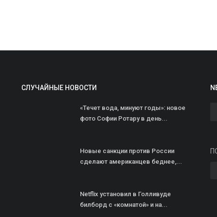
«
СЛУЧАЙНЫЕ НОВОСТИ
N
к
«Течет вода, минуют годы»: новое
zh
фото Софии Ротару в день...
«
к
к
Новые санкции против России
П
сделают американцев беднее,...
Netflix установил в Голливуде
билборд с «комнатой» и на...