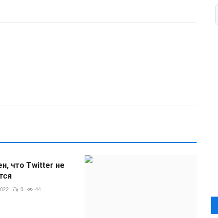
н, что Twitter не
тся
2022
0
44