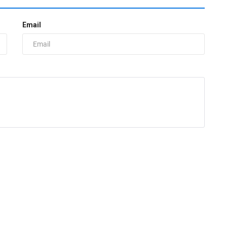
Email
«
н
ad
В
Г
т