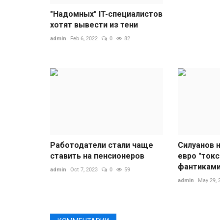
"Надомных" IT-специалистов
хотят вывести из тени
admin
Feb 6, 2022
0
82
Работодатели стали чаще
Силуанов 
ставить на пенсионеров
евро "ток
фантиками"
admin
Oct 7, 2023
0
59
admin
May 29, 