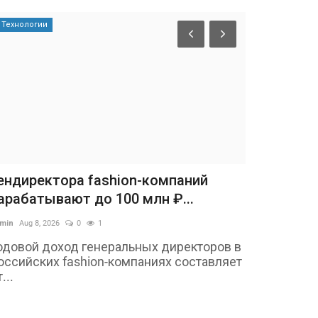
Технологии
ендиректора fashion-компаний
арабатывают до 100 млн ₽...
min
Aug 8, 2026
0
1
одовой доход генеральных директоров в
оссийских fashion-компаниях составляет
...
Россия