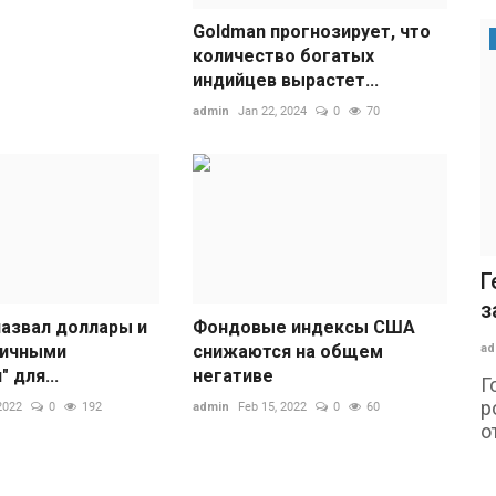
Goldman прогнозирует, что
количество богатых
индийцев вырастет...
admin
Jan 22, 2024
0
70
Г
з
назвал доллары и
Фондовые индексы США
ad
сичными
снижаются на общем
 для...
негативе
Г
р
2022
0
192
admin
Feb 15, 2022
0
60
от