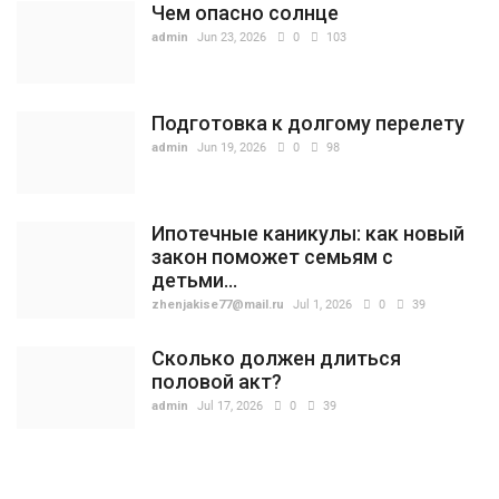
Чем опасно солнце
admin
Jun 23, 2026
0
103
Подготовка к долгому перелету
admin
Jun 19, 2026
0
98
Ипотечные каникулы: как новый
закон поможет семьям с
детьми...
zhenjakise77@mail.ru
Jul 1, 2026
0
39
Сколько должен длиться
половой акт?
admin
Jul 17, 2026
0
39