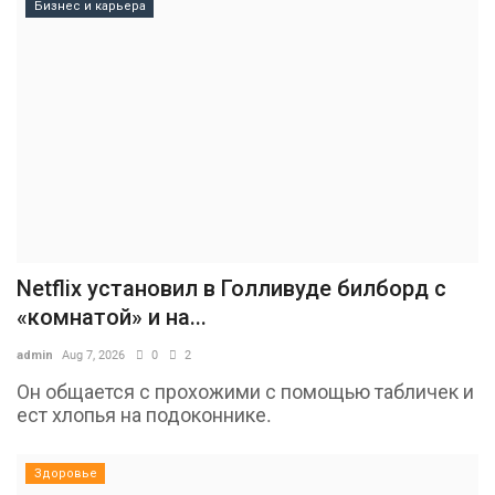
Бизнес и карьера
Netflix установил в Голливуде билборд с
«комнатой» и на...
admin
Aug 7, 2026
0
2
Он общается с прохожими с помощью табличек и
ест хлопья на подоконнике.
Здоровье