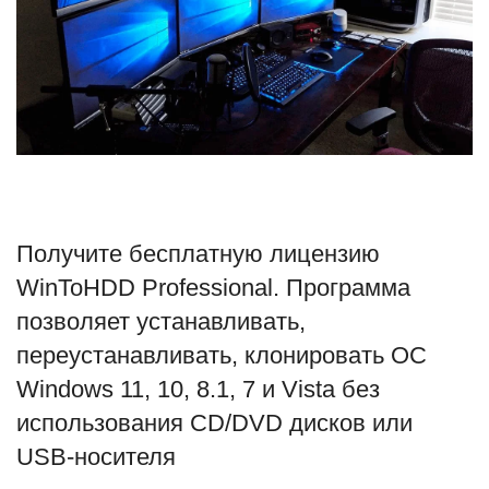
Туризм
Недвижимость
Авто
Здоровье
Получите бесплатную лицензию
Образование
WinToHDD Professional. Программа
Шоу-бизнес
позволяет устанавливать,
переустанавливать, клонировать ОС
В мире
Windows 11, 10, 8.1, 7 и Vista без
использования CD/DVD дисков или
Россия
USB-носителя
Язык