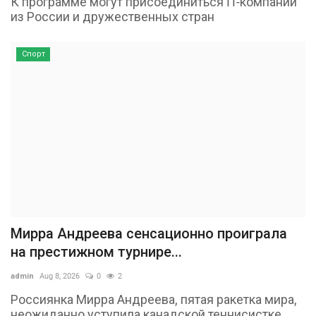
К программе могут присоединиться IT-компании
из России и дружественных стран
Спорт
Мирра Андреева сенсационно проиграла
на престижном турнире...
admin
Aug 8, 2026
0
2
Россиянка Мирра Андреева, пятая ракетка мира,
неожиданно уступила канадской теннисистке...