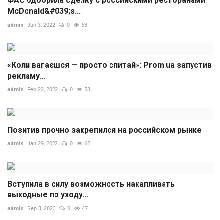
ФАС одобрила сделку с российскими ресторанами
McDonald&#039;s...
admin
Jun 3, 2022
0
63
«Коли вагаєшся — просто спитай»: Prom.ua запустив
рекламу...
admin
Feb 22, 2022
0
53
Позитив прочно закрепился на российском рынке
admin
Jan 29, 2022
0
62
Вступила в силу возможность накапливать
выходные по уходу...
admin
Sep 3, 2023
0
47