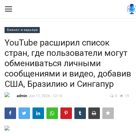
Бизнес и карьера
Вход
Регистрация
YouTube расширил список
стран, где пользователи могут
Контакты
обмениваться личными
Правила размещения
сообщениями и видео, добавив
США, Бразилию и Сингапур
Политика
admin
Jun 11, 2026 - 12:10
0
19
Экономика
Технологии
Спорт