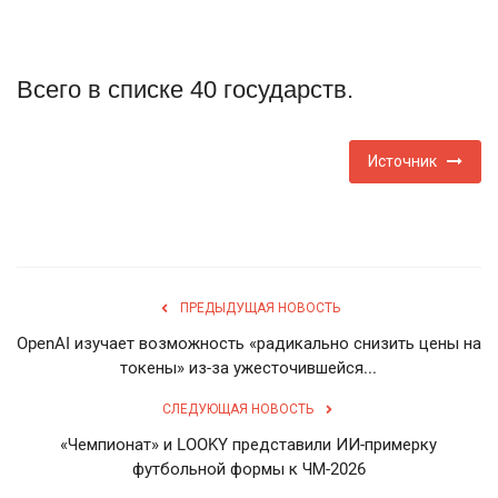
Туризм
Всего в списке 40 государств.
Недвижимость
Авто
Источник
Здоровье
Образование
ПРЕДЫДУЩАЯ НОВОСТЬ
Шоу-бизнес
OpenAI изучает возможность «радикально снизить цены на
токены» из-за ужесточившейся...
В мире
СЛЕДУЮЩАЯ НОВОСТЬ
Россия
«Чемпионат» и LOOKY представили ИИ-примерку
футбольной формы к ЧМ-2026
Язык