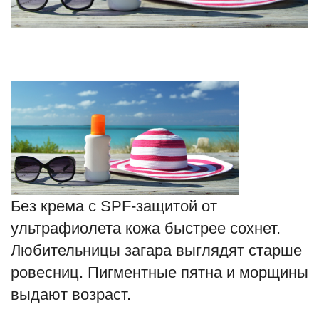
Туризм
Недвижимость
Авто
Здоровье
Образование
Без крема с SPF-защитой от
Шоу-бизнес
ультрафиолета кожа быстрее сохнет.
В мире
Любительницы загара выглядят старше
ровесниц. Пигментные пятна и морщины
Россия
выдают возраст.
Язык