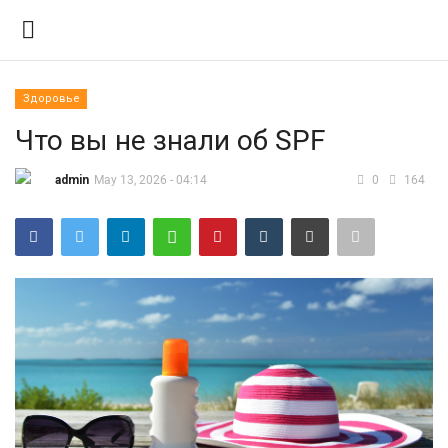
Здоровье
Вход
Регистрация
Что вы не знали об SPF
Контакты
admin
May 13, 2026 - 04:14
0
164
Правила размещения
Политика
Экономика
Технологии
Спорт