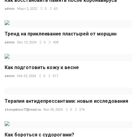
Как восстановить память после коронавируса
admin
Март 2, 2022
0
63
Тренд на приклеивание пластырей от морщин
admin
Dec 10, 2024
0
438
Как подготовить кожу к весне
admin
Feb 25, 2026
0
517
Терапия антидепрессантами: новые исследования
zhenjakise77@mail.ru
Nov 30, 2024
0
276
Как бороться с судорогами?