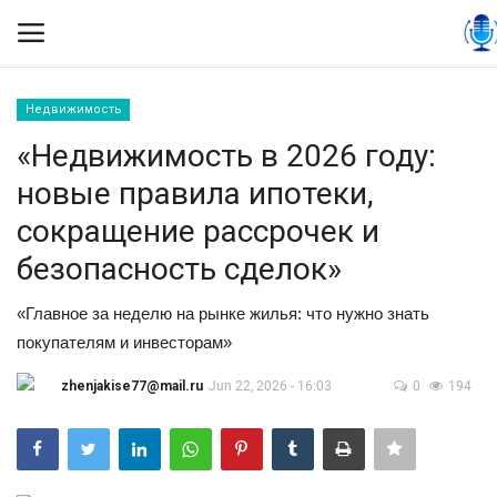
Недвижимость
Вход
Регистрация
«Недвижимость в 2026 году:
новые правила ипотеки,
Контакты
сокращение рассрочек и
Правила размещения
безопасность сделок»
Политика
«Главное за неделю на рынке жилья: что нужно знать
покупателям и инвесторам»
Экономика
zhenjakise77@mail.ru
Jun 22, 2026 - 16:03
0
194
Технологии
Спорт