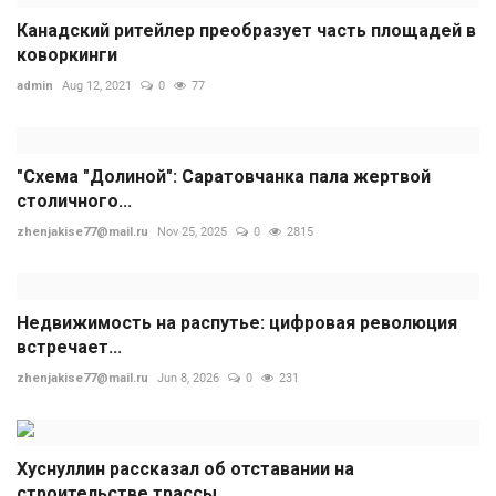
Канадский ритейлер преобразует часть площадей в
коворкинги
admin
Aug 12, 2021
0
77
"Схема "Долиной": Саратовчанка пала жертвой
столичного...
zhenjakise77@mail.ru
Nov 25, 2025
0
2815
Недвижимость на распутье: цифровая революция
встречает...
zhenjakise77@mail.ru
Jun 8, 2026
0
231
Хуснуллин рассказал об отставании на
строительстве трассы...