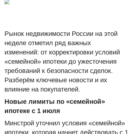
Туризм
Недвижимость
Рынок недвижимости России на этой
Авто
неделе отметил ряд важных
изменений
:
от корректировки условий
Здоровье
«семейной» ипотеки до ужесточения
требований к безопасности сделок.
Образование
Разберём ключевые новости и их
Шоу-бизнес
влияние на покупателей.
Новые лимиты по «семейной»
В мире
ипотеке с 1 июля
Россия
Минстрой уточнил условия «семейной»
ипотеки, которая начнет действовать с 1
Язык